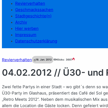
Revierverhalten
Geschmackssachen
Stadtgeschichte(n)
Archiv
Hier werben
Impressum
Datenschutzerklärung
Revierverhalten
18. Jan. 2012
Klicks:
3687
04.02.2012 // Ü30- und 
Zwei fette Partys in einer Stadt – wo gibt´s denn so was
Ü30-Party im Glashaus, präsentiert das Café del Sol g
„Retro Meets 2012“. Neben dem musikalischen Mix aus
allem die Location die Gäste locken. Denn gefeiert wir