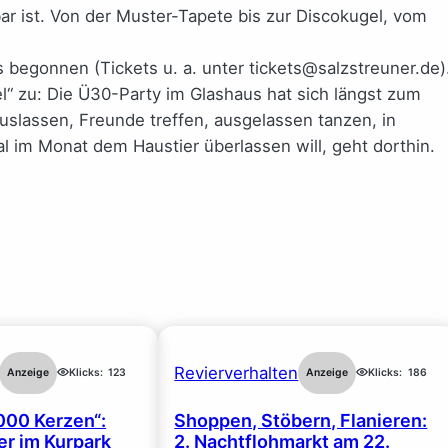
r ist. Von der Muster-Tapete bis zur Discokugel, vom
s begonnen (Tickets u. a. unter tickets@salzstreuner.de)
“ zu: Die Ü30-Party im Glashaus hat sich längst zum
auslassen, Freunde treffen, ausgelassen tanzen, in
 im Monat dem Haustier überlassen will, geht dorthin.
Revierverhalten
Anzeige
Klicks:
123
Anzeige
Klicks:
186
000 Kerzen“:
Shoppen, Stöbern, Flanieren:
r im Kurpark
2. Nachtflohmarkt am 22.