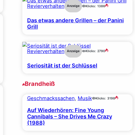
Revierverhalten
Anzeige
Klicks:
1386
Das etwas andere Grillen – der Panini
Grill
Revierverhalten
Anzeige
Klicks:
2790
Seriosität ist der Schlüssel
Brandheiß
Geschmackssachen
, 
Musik
Klicks:
3198
Auf Wiederhören: Fine Young
Cannibals – She Drives Me Crazy
(1988)