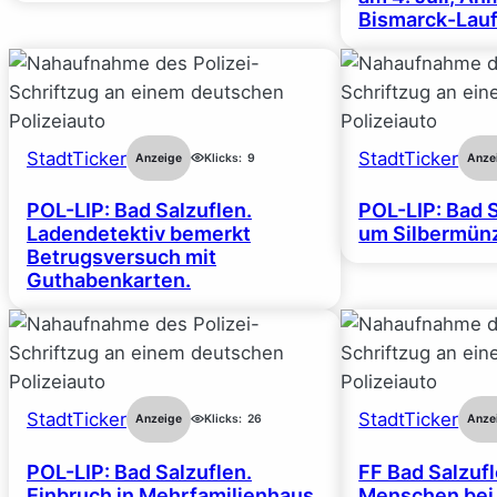
Bismarck-Lauf
StadtTicker
StadtTicker
Anzeige
Klicks:
9
Anze
POL-LIP: Bad Salzuflen.
POL-LIP: Bad S
Ladendetektiv bemerkt
um Silbermünz
Betrugsversuch mit
Guthabenkarten.
StadtTicker
StadtTicker
Anzeige
Klicks:
26
Anze
POL-LIP: Bad Salzuflen.
FF Bad Salzufl
Einbruch in Mehrfamilienhaus.
Menschen bei