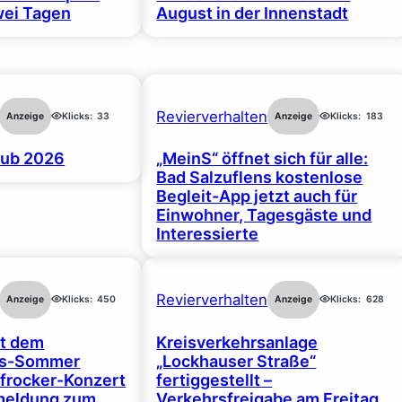
wei Tagen
August in der Innenstadt
Revierverhalten
Anzeige
Klicks:
33
Anzeige
Klicks:
183
ub 2026
„MeinS“ öffnet sich für alle:
Bad Salzuflens kostenlose
Begleit-App jetzt auch für
Einwohner, Tagesgäste und
Interessierte
Revierverhalten
Anzeige
Klicks:
450
Anzeige
Klicks:
628
rt dem
Kreisverkehrsanlage
gs-Sommer
„Lockhauser Straße“
frocker-Konzert
fertiggestellt –
nmeldung zum
Verkehrsfreigabe am Freitag