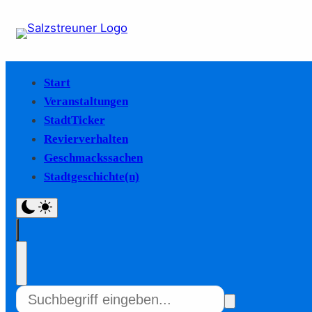
Start
Veranstaltungen
StadtTicker
Revierverhalten
Geschmackssachen
Stadtgeschichte(n)