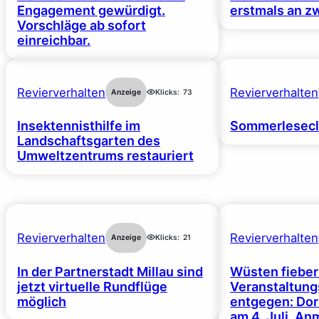
Engagement gewürdigt.
erstmals an z
Vorschläge ab sofort
einreichbar.
Revierverhalten
Revierverhalten
Anzeige
Klicks:
73
Insektennisthilfe im
Sommerlesecl
Landschaftsgarten des
Umweltzentrums restauriert
Revierverhalten
Revierverhalten
Anzeige
Klicks:
21
In der Partnerstadt Millau sind
Wüsten fiebe
jetzt virtuelle Rundflüge
Veranstaltun
möglich
entgegen: Dor
am 4. Juli, A