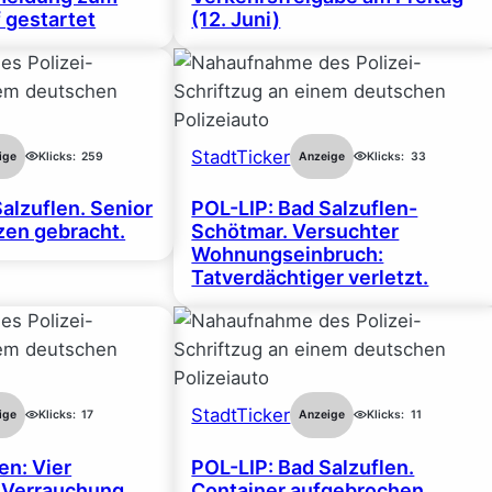
 gestartet
(12. Juni)
StadtTicker
ige
Klicks:
259
Anzeige
Klicks:
33
alzuflen. Senior
POL-LIP: Bad Salzuflen-
en gebracht.
Schötmar. Versuchter
Wohnungseinbruch:
Tatverdächtiger verletzt.
StadtTicker
ige
Klicks:
17
Anzeige
Klicks:
11
en: Vier
POL-LIP: Bad Salzuflen.
 Verrauchung
Container aufgebrochen.