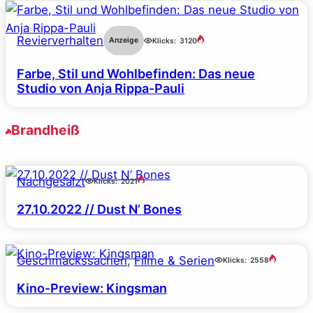
Revierverhalten
Anzeige
Klicks:
3120
Farbe, Stil und Wohlbefinden: Das neue
Studio von Anja Rippa-Pauli
Brandheiß
Nachgesalzt
Klicks:
2021
27.10.2022 // Dust N’ Bones
Geschmackssachen
, 
Filme & Serien
Klicks:
2558
Kino-Preview: Kingsman