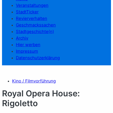
Veranstaltungen
StadtTicker
Revierverhalten
Geschmackssachen
Stadtgeschichte(n)
Archiv
Hier werben
Impressum
Datenschutzerklärung
Kino / Filmvorführung
Royal Opera House:
Rigoletto