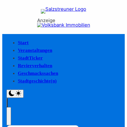
Anzeige
Start
Veranstaltungen
StadtTicker
Revierverhalten
Geschmackssachen
Stadtgeschichte(n)