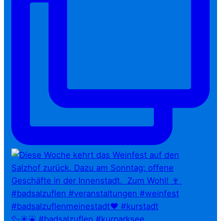
🦆☀️⛲ #badsalzuflen #kurparksee