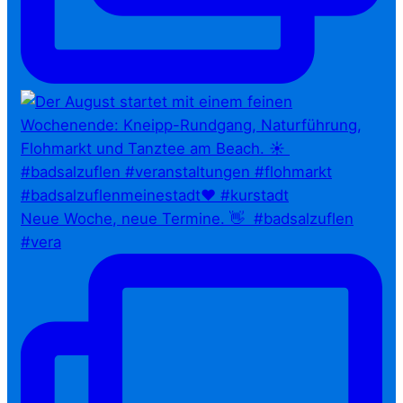
Neue Woche, neue Termine. 👋⁠ ⁠ #badsalzuflen
#vera