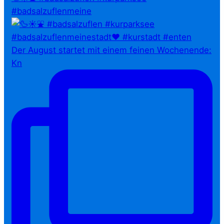
#badsalzuflenmeine
Der August startet mit einem feinen Wochenende:
Kn