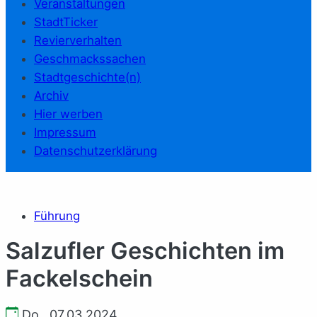
Veranstaltungen
StadtTicker
Revierverhalten
Geschmackssachen
Stadtgeschichte(n)
Archiv
Hier werben
Impressum
Datenschutzerklärung
Führung
Salzufler Geschichten im
Fackelschein
Do., 07.03.2024