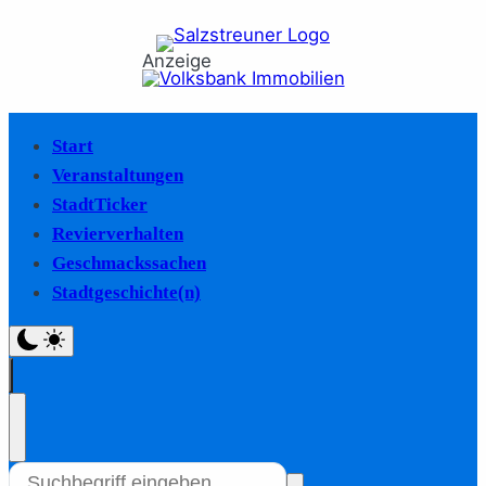
Anzeige
Start
Veranstaltungen
StadtTicker
Revierverhalten
Geschmackssachen
Stadtgeschichte(n)