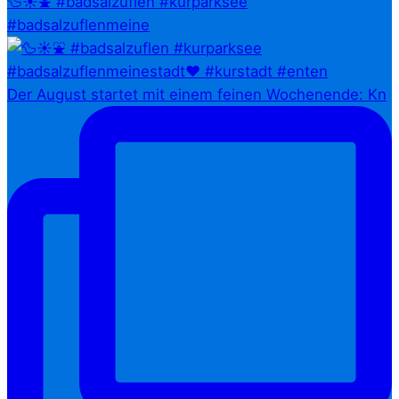
🦆☀️⛲ #badsalzuflen #kurparksee
#badsalzuflenmeine
Der August startet mit einem feinen Wochenende: Kn