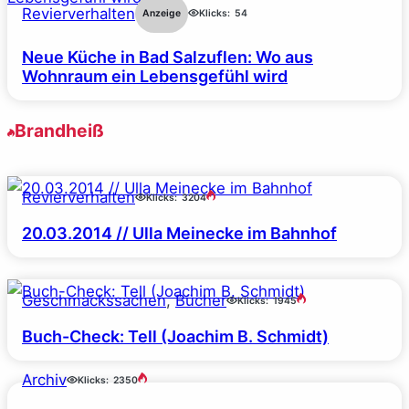
Revierverhalten
Anzeige
Klicks:
54
Neue Küche in Bad Salzuflen: Wo aus
Wohnraum ein Lebensgefühl wird
Brandheiß
Revierverhalten
Klicks:
3204
20.03.2014 // Ulla Meinecke im Bahnhof
Geschmackssachen
, 
Bücher
Klicks:
1945
Buch-Check: Tell (Joachim B. Schmidt)
Archiv
Klicks:
2350