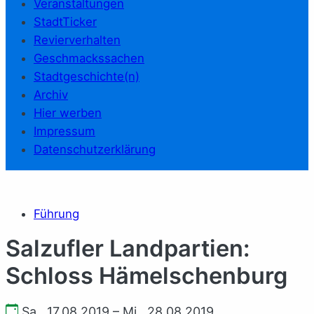
Veranstaltungen
StadtTicker
Revierverhalten
Geschmackssachen
Stadtgeschichte(n)
Archiv
Hier werben
Impressum
Datenschutzerklärung
Führung
Salzufler Landpartien:
Schloss Hämelschenburg
Sa., 17.08.2019 – Mi., 28.08.2019