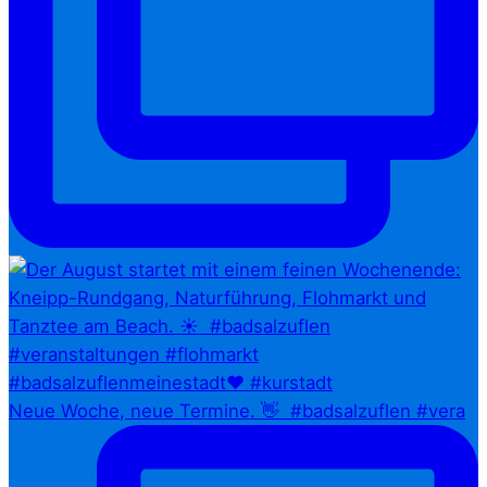
Neue Woche, neue Termine. 👋⁠ ⁠ #badsalzuflen #vera