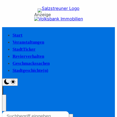
Anzeige
Start
Veranstaltungen
StadtTicker
Revierverhalten
Geschmackssachen
Stadtgeschichte(n)