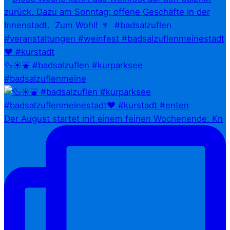
🦆☀️⛲ #badsalzuflen #kurparksee
#badsalzuflenmeine
Der August startet mit einem feinen Wochenende: Kn