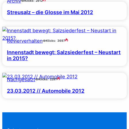
Archiv
Klicks:
2912
Streusalz – die Glosse im Mai 2012
Revierverhalten
Klicks:
3697
Innenstadt bewegt: Salzsiederfest – Neustart
in 2015?
Nachgesalzt
Klicks:
2297
23.03.2012 // Automobile 2012