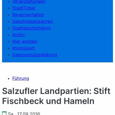
Veranstaltungen
StadtTicker
Revierverhalten
Geschmackssachen
Stadtgeschichte(n)
Archiv
Hier werben
Impressum
Datenschutzerklärung
Führung
Salzufler Landpartien: Stift
Fischbeck und Hameln
Sa., 17.09.2016