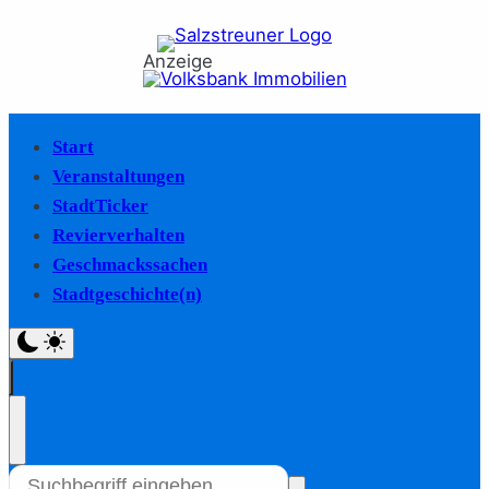
Anzeige
Start
Veranstaltungen
StadtTicker
Revierverhalten
Geschmackssachen
Stadtgeschichte(n)