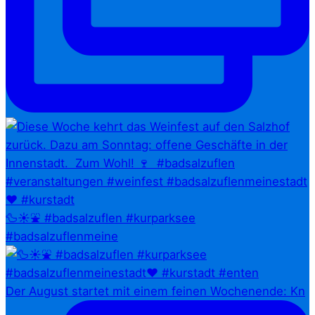
🦆☀️⛲ #badsalzuflen #kurparksee
#badsalzuflenmeine
Der August startet mit einem feinen Wochenende: Kn