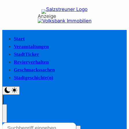
Anzeige
Start
Veranstaltungen
StadtTicker
Revierverhalten
Geschmackssachen
Stadtgeschichte(n)