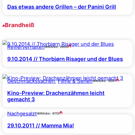
Das etwas andere Grillen – der Panini Grill
Brandheiß
Revierverhalten
Klicks:
2900
9.10.2014 // Thorbjørn Risager und der Blues
Geschmackssachen
, 
Filme & Serien
Klicks:
3047
Kino-Preview: Drachenzähmen leicht
gemacht 3
Nachgesalzt
Klicks:
4115
29.10.2011 // Mamma Mia!