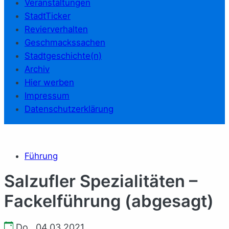
Veranstaltungen
StadtTicker
Revierverhalten
Geschmackssachen
Stadtgeschichte(n)
Archiv
Hier werben
Impressum
Datenschutzerklärung
Führung
Salzufler Spezialitäten –
Fackelführung (abgesagt)
Do., 04.03.2021