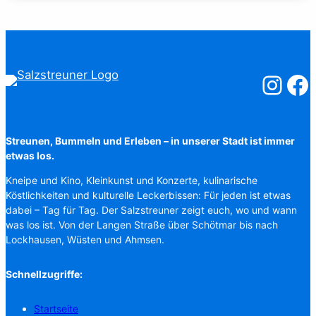
Salzstreuner
Salzst
Streunen, Bummeln und Erleben – in unserer Stadt ist immer
etwas los.
Kneipe und Kino, Kleinkunst und Konzerte, kulinarische
Köstlichkeiten und kulturelle Leckerbissen: Für jeden ist etwas
dabei – Tag für Tag. Der Salzstreuner zeigt euch, wo und wann
was los ist. Von der Langen Straße über Schötmar bis nach
Lockhausen, Wüsten und Ahmsen.
Schnellzugriffe:
Startseite