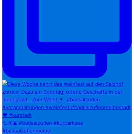
🦆☀️⛲ #badsalzuflen #kurparksee
#badsalzuflenmeine