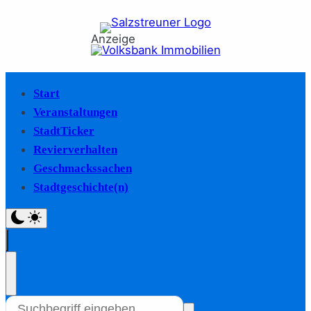
Anzeige
Start
Veranstaltungen
StadtTicker
Revierverhalten
Geschmackssachen
Stadtgeschichte(n)