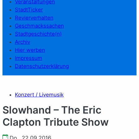
Veranstaltungen
StadtTicker
Revierverhalten
Geschmackssachen
Stadtgeschichte(n)
Archiv
Hier werben
Impressum
Datenschutzerklärung
Konzert / Livemusik
Slowhand – The Eric
Clapton Tribute Show
Do., 22.09.2016