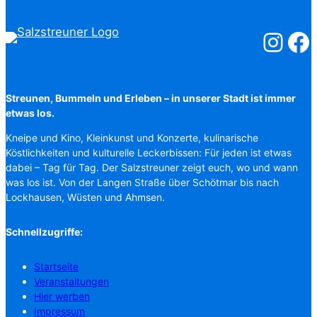
Salzstreuner
Salzst
Streunen, Bummeln und Erleben – in unserer Stadt ist immer
etwas los.
Kneipe und Kino, Kleinkunst und Konzerte, kulinarische
Köstlichkeiten und kulturelle Leckerbissen: Für jeden ist etwas
dabei – Tag für Tag. Der Salzstreuner zeigt euch, wo und wann
was los ist. Von der Langen Straße über Schötmar bis nach
Lockhausen, Wüsten und Ahmsen.
Schnellzugriffe:
Startseite
Veranstaltungen
Hier werben
Impressum