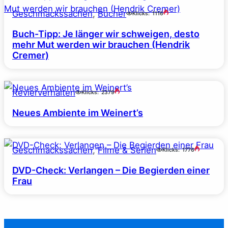
Geschmackssachen
, 
Bücher
Klicks:
1116
Buch-Tipp: Je länger wir schweigen, desto
mehr Mut werden wir brauchen (Hendrik
Cremer)
Revierverhalten
Klicks:
2379
Neues Ambiente im Weinert’s
Geschmackssachen
, 
Filme & Serien
Klicks:
1776
DVD-Check: Verlangen – Die Begierden einer
Frau