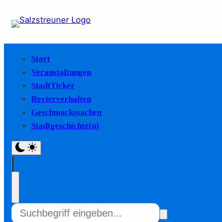
Start
Veranstaltungen
StadtTicker
Revierverhalten
Geschmackssachen
Stadtgeschichte(n)