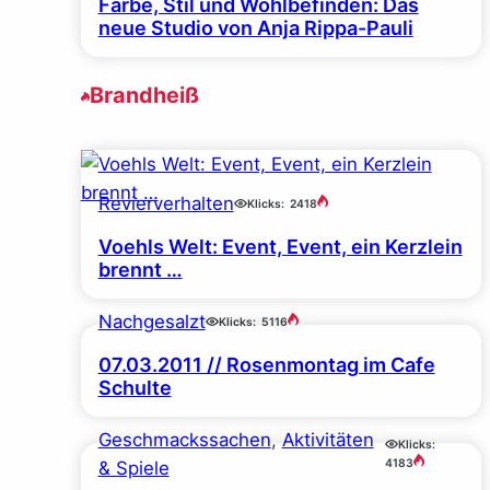
Farbe, Stil und Wohlbefinden: Das
neue Studio von Anja Rippa-Pauli
Brandheiß
Revierverhalten
Klicks:
2418
Voehls Welt: Event, Event, ein Kerzlein
brennt …
Nachgesalzt
Klicks:
5116
07.03.2011 // Rosenmontag im Cafe
Schulte
Geschmackssachen
, 
Aktivitäten
Klicks:
4183
& Spiele