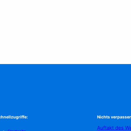
hnellzugriffe:
Nichts verpassen
Auftakt des We