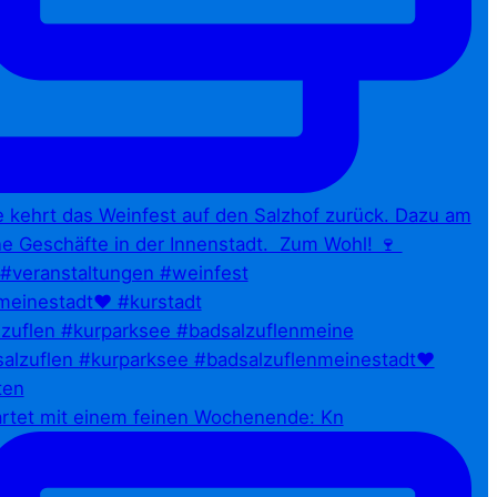
zuflen #kurparksee #badsalzuflenmeine
artet mit einem feinen Wochenende: Kn