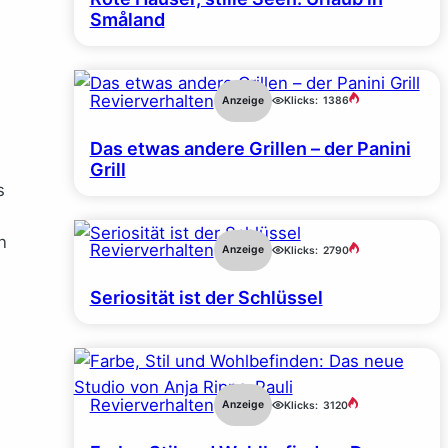
Småland
Revierverhalten
Anzeige
Klicks:
1386
Das etwas andere Grillen – der Panini
Grill
s
n
Revierverhalten
Anzeige
Klicks:
2790
Seriosität ist der Schlüssel
Revierverhalten
Anzeige
Klicks:
3120