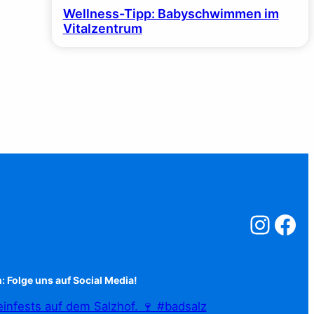
Wellness-Tipp: Babyschwimmen im
Vitalzentrum
Salzstreuner a
Salzstreu
: Folge uns auf Social Media!
infests auf dem Salzhof. 🍷 #badsalz