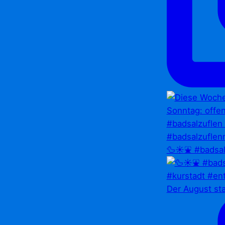
🦆☀️⛲ #badsal
Der August st