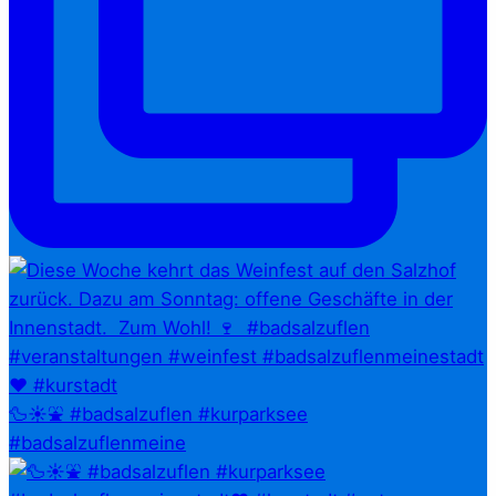
🦆☀️⛲ #badsalzuflen #kurparksee
#badsalzuflenmeine