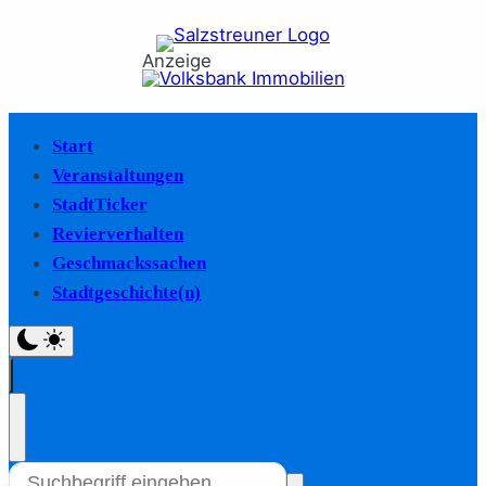
Anzeige
Start
Veranstaltungen
StadtTicker
Revierverhalten
Geschmackssachen
Stadtgeschichte(n)