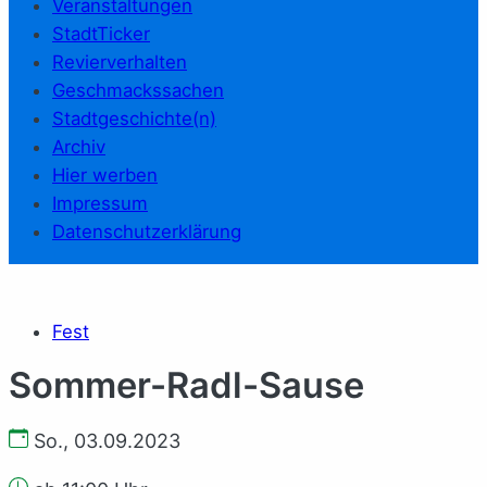
Veranstaltungen
StadtTicker
Revierverhalten
Geschmackssachen
Stadtgeschichte(n)
Archiv
Hier werben
Impressum
Datenschutzerklärung
Fest
Sommer-Radl-Sause
So., 03.09.2023