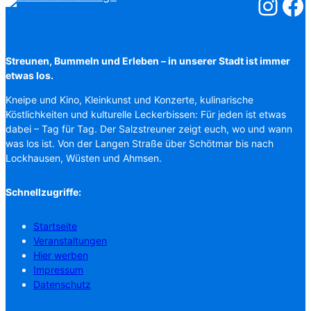
Salzstreuner
Salzst
Streunen, Bummeln und Erleben – in unserer Stadt ist immer
etwas los.
Kneipe und Kino, Kleinkunst und Konzerte, kulinarische
Köstlichkeiten und kulturelle Leckerbissen: Für jeden ist etwas
dabei – Tag für Tag. Der Salzstreuner zeigt euch, wo und wann
was los ist. Von der Langen Straße über Schötmar bis nach
Lockhausen, Wüsten und Ahmsen.
Schnellzugriffe:
Startseite
Veranstaltungen
Hier werben
Impressum
Datenschutz