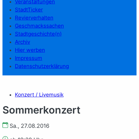
Veranstaltungen
StadtTicker
Revierverhalten
Geschmackssachen
Stadtgeschichte(n)
Archiv
Hier werben
Impressum
Datenschutzerklärung
Konzert / Livemusik
Sommerkonzert
Sa., 27.08.2016