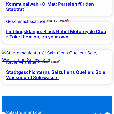
Kommunalwahl-O-Mat: Parteien für den
Stadtrat
Geschmackssachen
Klicks:
3376
Lieblingsklänge: Black Rebel Motorcycle Club
– Take them on, on your own
Revierverhalten
Klicks:
4389
Stadtgeschichte(n): Salzuflens Quellen: Sole,
Wasser und Solewasser