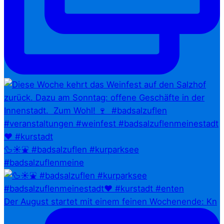
🦆☀️⛲ #badsalzuflen #kurparksee
#badsalzuflenmeine
Der August startet mit einem feinen Wochenende: Kn