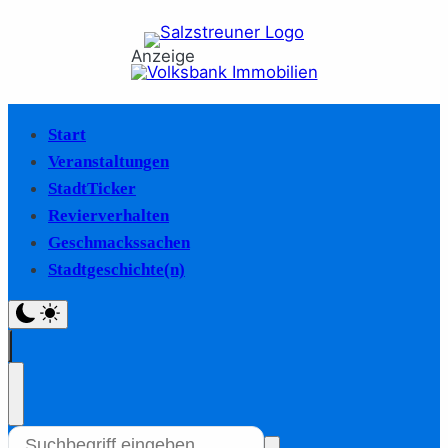
Anzeige
Start
Veranstaltungen
StadtTicker
Revierverhalten
Geschmackssachen
Stadtgeschichte(n)