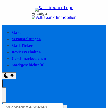
Anzeige
Start
Veranstaltungen
StadtTicker
Revierverhalten
Geschmackssachen
Stadtgeschichte(n)