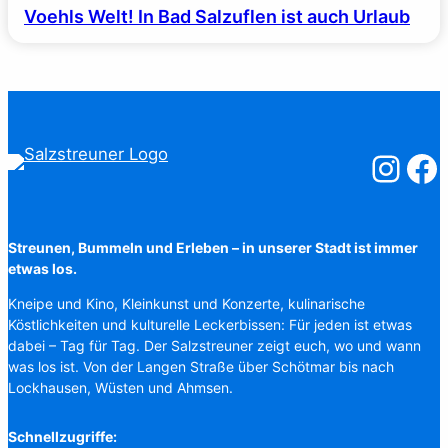
Voehls Welt! In Bad Salzuflen ist auch Urlaub
Salzstreuner
Salzst
Streunen, Bummeln und Erleben – in unserer Stadt ist immer
etwas los.
Kneipe und Kino, Kleinkunst und Konzerte, kulinarische
Köstlichkeiten und kulturelle Leckerbissen: Für jeden ist etwas
dabei – Tag für Tag. Der Salzstreuner zeigt euch, wo und wann
was los ist. Von der Langen Straße über Schötmar bis nach
Lockhausen, Wüsten und Ahmsen.
Schnellzugriffe: