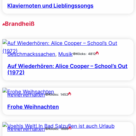
Klaviernoten und Lieblingssongs
Brandheiß
Geschmackssachen
, 
Musik
Klicks:
4812
Auf Wiederhören: Alice Cooper – School’s Out
(1972)
Revierverhalten
Klicks:
1452
Frohe Weihnachten
Revierverhalten
Klicks:
1686