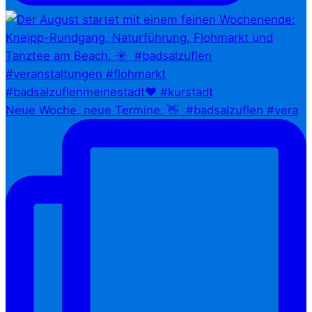
Neue Woche, neue Termine. 👋⁠ ⁠ #badsalzuflen #vera