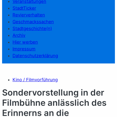
Veranstaltungen
StadtTicker
Revierverhalten
Geschmackssachen
Stadtgeschichte(n)
Archiv
Hier werben
Impressum
Datenschutzerklärung
Kino / Filmvorführung
Sondervorstellung in der
Filmbühne anlässlich des
Erinnerns an die