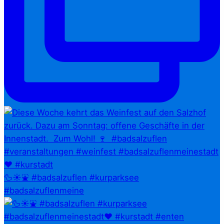
🦆☀️⛲ #badsalzuflen #kurparksee
#badsalzuflenmeine