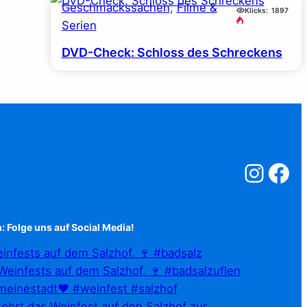
Geschmackssachen
, 
Filme &
Klicks:
1897
Serien
DVD-Check: Schloss des Schreckens
Salzstreuner a
Salzstreu
: Folge uns auf Social Media!
infests auf dem Salzhof. 🍷 #badsalz
ehrt das Weinfest auf den Salzhof zur