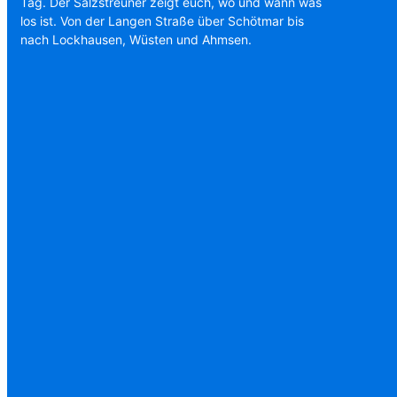
Tag. Der Salzstreuner zeigt euch, wo und wann was
los ist. Von der Langen Straße über Schötmar bis
nach Lockhausen, Wüsten und Ahmsen.