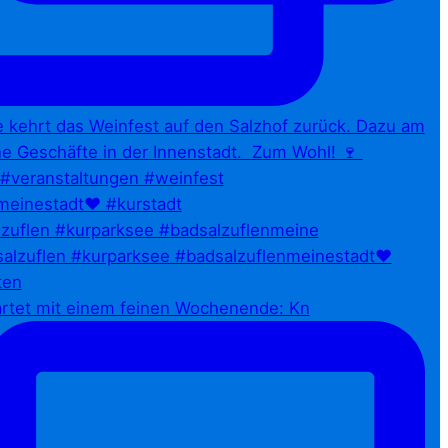
zuflen #kurparksee #badsalzuflenmeine
artet mit einem feinen Wochenende: Kn