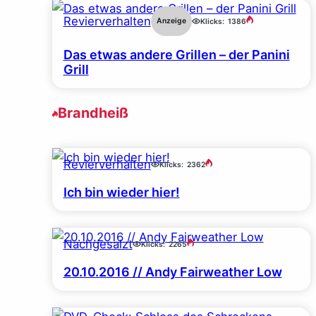
Revierverhalten
Anzeige
Klicks:
1386
Das etwas andere Grillen – der Panini
Grill
Brandheiß
Revierverhalten
Klicks:
2362
Ich bin wieder hier!
Nachgesalzt
Klicks:
2265
20.10.2016 // Andy Fairweather Low