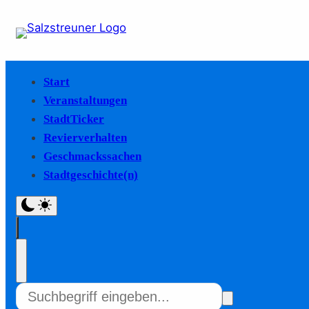
Start
Veranstaltungen
StadtTicker
Revierverhalten
Geschmackssachen
Stadtgeschichte(n)