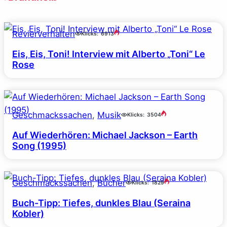
Revierverhalten
Klicks:
6913
Eis, Eis, Toni! Interview mit Alberto „Toni“ Le
Rose
Geschmackssachen
, 
Musik
Klicks:
3504
Auf Wiederhören: Michael Jackson – Earth
Song (1995)
Geschmackssachen
, 
Bücher
Klicks:
1829
Buch-Tipp: Tiefes, dunkles Blau (Seraina
Kobler)