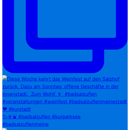
🦆☀️⛲ #badsalzuflen #kurparksee
#badsalzuflenmeine