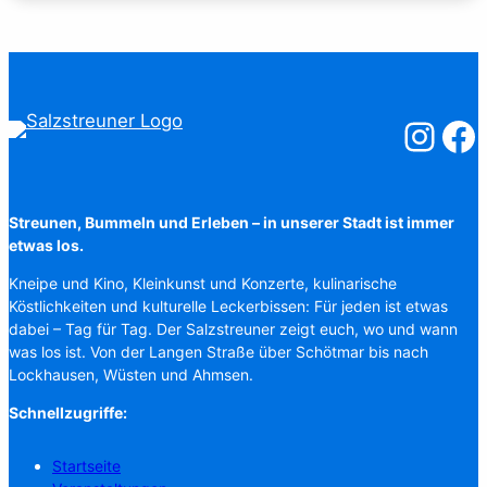
Salzstreuner
Salzst
Streunen, Bummeln und Erleben – in unserer Stadt ist immer
etwas los.
Kneipe und Kino, Kleinkunst und Konzerte, kulinarische
Köstlichkeiten und kulturelle Leckerbissen: Für jeden ist etwas
dabei – Tag für Tag. Der Salzstreuner zeigt euch, wo und wann
was los ist. Von der Langen Straße über Schötmar bis nach
Lockhausen, Wüsten und Ahmsen.
Schnellzugriffe:
Startseite