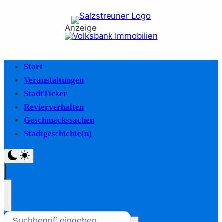
Anzeige
Start
Veranstaltungen
StadtTicker
Revierverhalten
Geschmackssachen
Stadtgeschichte(n)