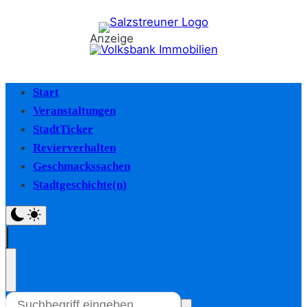
Anzeige
Start
Veranstaltungen
StadtTicker
Revierverhalten
Geschmackssachen
Stadtgeschichte(n)