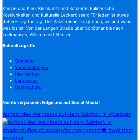
Kneipe und Kino, Kleinkunst und Konzerte, kulinarische
Köstlichkeiten und kulturelle Leckerbissen: Für jeden ist etwas
dabei – Tag für Tag. Der Salzstreuner zeigt euch, wo und wann
was los ist. Von der Langen Straße über Schötmar bis nach
Lockhausen, Wüsten und Ahmsen.
Schnellzugriffe:
Startseite
Veranstaltungen
Hier werben
Impressum
Datenschutz
Nichts verpassen: Folge uns auf Social Media!
Auftakt des Weinfests auf dem Salzhof. 🍷 #badsalz