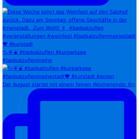
🦆☀️⛲ #badsalzuflen #kurparksee
#badsalzuflenmeine
Der August startet mit einem feinen Wochenende: Kn