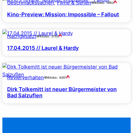
Geschmackssachen
, 
Filme & Serien
Klicks:
1962
Kino-Preview: Mission: Impossible – Fallout
Nachgesalzt
Klicks:
2752
17.04.2015 // Laurel & Hardy
Revierverhalten
Klicks:
4201
Dirk Tolkemitt ist neuer Bürgermeister von
Bad Salzuflen