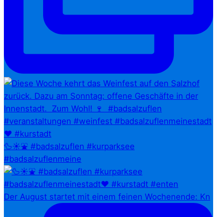
🦆☀️⛲ #badsalzuflen #kurparksee
#badsalzuflenmeine
Der August startet mit einem feinen Wochenende: Kn