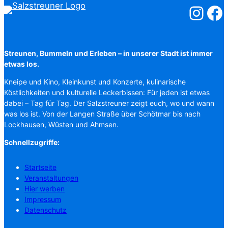
Salzstreuner
Salzst
Streunen, Bummeln und Erleben – in unserer Stadt ist immer
etwas los.
Kneipe und Kino, Kleinkunst und Konzerte, kulinarische
Köstlichkeiten und kulturelle Leckerbissen: Für jeden ist etwas
dabei – Tag für Tag. Der Salzstreuner zeigt euch, wo und wann
was los ist. Von der Langen Straße über Schötmar bis nach
Lockhausen, Wüsten und Ahmsen.
Schnellzugriffe:
Startseite
Veranstaltungen
Hier werben
Impressum
Datenschutz