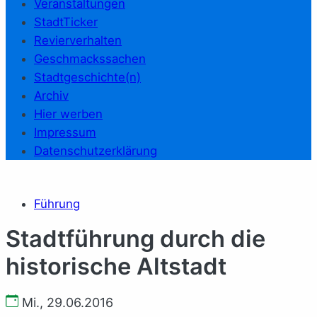
Veranstaltungen
StadtTicker
Revierverhalten
Geschmackssachen
Stadtgeschichte(n)
Archiv
Hier werben
Impressum
Datenschutzerklärung
Führung
Stadtführung durch die
historische Altstadt
Mi., 29.06.2016