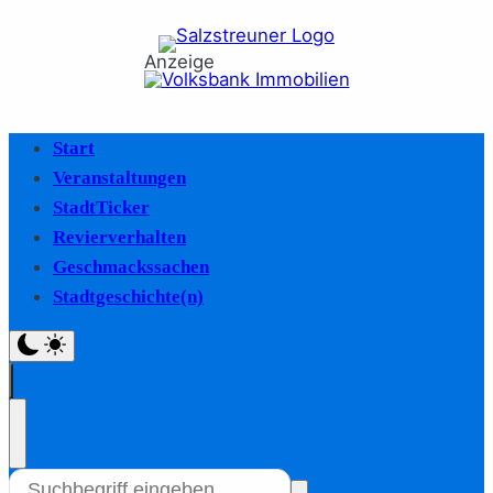
Anzeige
Start
Veranstaltungen
StadtTicker
Revierverhalten
Geschmackssachen
Stadtgeschichte(n)