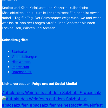
Kneipe und Kino, Kleinkunst und Konzerte, kulinarische
Köstlichkeiten und kulturelle Leckerbissen: Für jeden ist etwas
dabei – Tag für Tag. Der Salzstreuner zeigt euch, wo und wann
was los ist. Von der Langen Straße über Schötmar bis nach
Lockhausen, Wüsten und Ahmsen.
Schnellzugriffe:
Startseite
Veranstaltungen
Hier werben
Impressum
Datenschutz
Nichts verpassen: Folge uns auf Social Media!
Auftakt des Weinfests auf dem Salzhof. 🍷 #badsalz