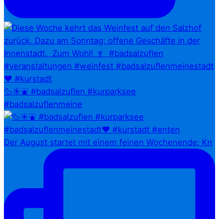
🦆☀️⛲ #badsalzuflen #kurparksee
#badsalzuflenmeine
Der August startet mit einem feinen Wochenende: Kn