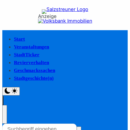
Anzeige
Start
Veranstaltungen
StadtTicker
Revierverhalten
Geschmackssachen
Stadtgeschichte(n)