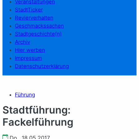
Veranstaltungen
StadtTicker
Revierverhalten
Geschmackssachen
Stadtgeschichte(n)
Archiv
Hier werben
Impressum
Datenschutzerklärung
Führung
Stadtführung:
Fackelführung
Do., 18.05.2017