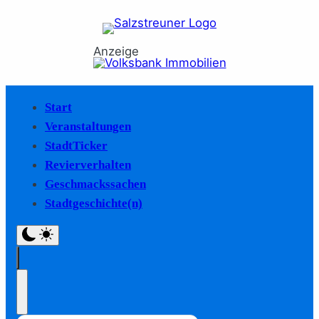
Anzeige
Start
Veranstaltungen
StadtTicker
Revierverhalten
Geschmackssachen
Stadtgeschichte(n)