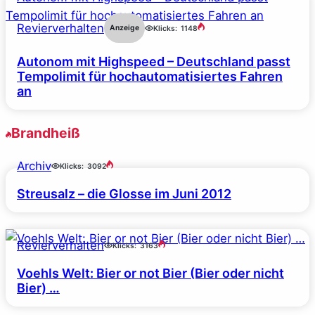
Revierverhalten
Anzeige
Klicks:
1148
Autonom mit Highspeed – Deutschland passt
Tempolimit für hochautomatisiertes Fahren
an
Brandheiß
Archiv
Klicks:
3092
Streusalz – die Glosse im Juni 2012
Revierverhalten
Klicks:
3163
Voehls Welt: Bier or not Bier (Bier oder nicht
Bier) …