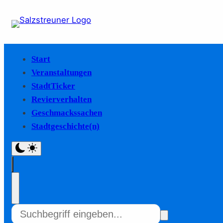
Start
Veranstaltungen
StadtTicker
Revierverhalten
Geschmackssachen
Stadtgeschichte(n)