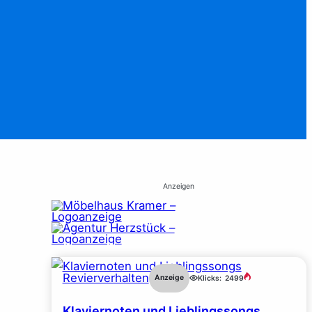
Anzeigen
Revierverhalten
Anzeige
Klicks:
2499
Klaviernoten und Lieblingssongs