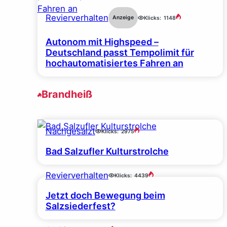
Revierverhalten
Anzeige
Klicks:
1148
Autonom mit Highspeed –
Deutschland passt Tempolimit für
hochautomatisiertes Fahren an
Brandheiß
Nachgesalzt
Klicks:
2975
Bad Salzufler Kulturstrolche
Revierverhalten
Klicks:
4439
Jetzt doch Bewegung beim
Salzsiederfest?