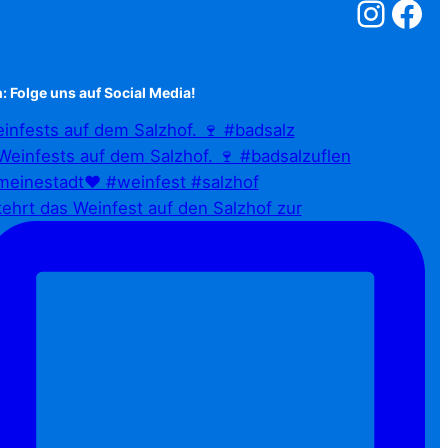
Salzstreuner a
Salzstreu
: Folge uns auf Social Media!
infests auf dem Salzhof. 🍷 #badsalz
ehrt das Weinfest auf den Salzhof zur