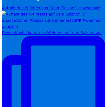
Auftakt des Weinfests auf dem Salzhof. 🍷 #badsalz
Diese Woche kehrt das Weinfest auf den Salzhof zur