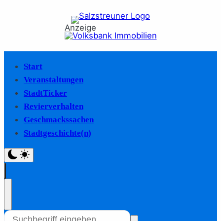
Anzeige
Start
Veranstaltungen
StadtTicker
Revierverhalten
Geschmackssachen
Stadtgeschichte(n)