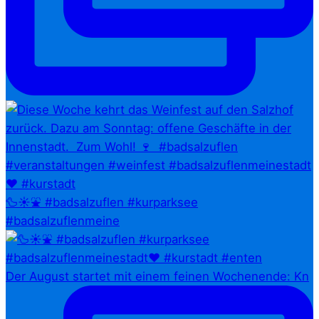
🦆☀️⛲ #badsalzuflen #kurparksee
#badsalzuflenmeine
Der August startet mit einem feinen Wochenende: Kn