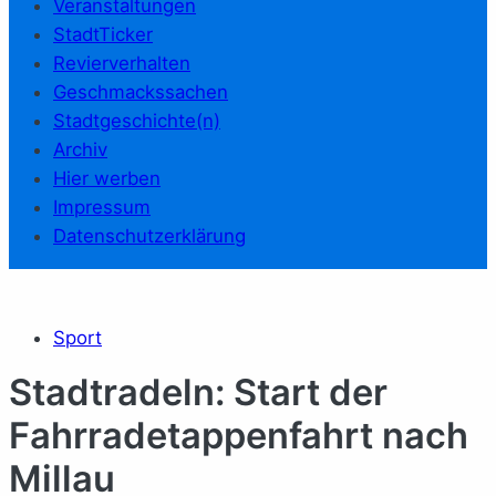
Veranstaltungen
StadtTicker
Revierverhalten
Geschmackssachen
Stadtgeschichte(n)
Archiv
Hier werben
Impressum
Datenschutzerklärung
Sport
Stadtradeln: Start der
Fahrradetappenfahrt nach
Millau