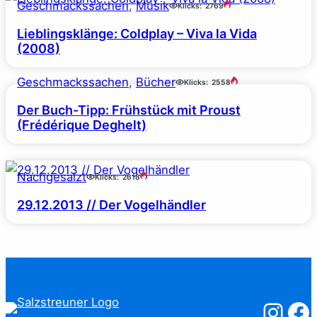
Geschmackssachen
, 
Musik
Klicks:
2769
Lieblingsklänge: Coldplay – Viva la Vida
(2008)
Geschmackssachen
, 
Bücher
Klicks:
2558
Der Buch-Tipp: Frühstück mit Proust
(Frédérique Deghelt)
Nachgesalzt
Klicks:
2618
29.12.2013 // Der Vogelhändler
Salzstreuner
Salzst