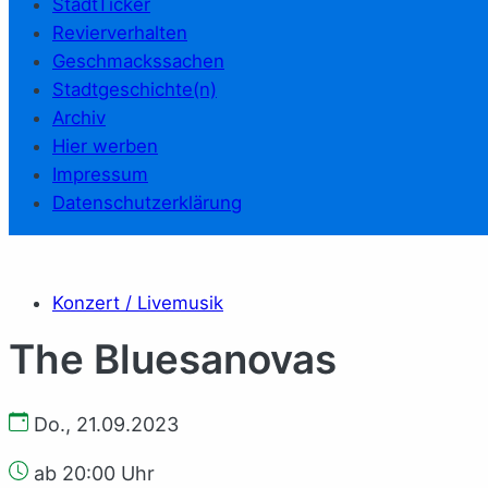
StadtTicker
Revierverhalten
Geschmackssachen
Stadtgeschichte(n)
Archiv
Hier werben
Impressum
Datenschutzerklärung
Konzert / Livemusik
The Bluesanovas
Do., 21.09.2023
ab 20:00 Uhr