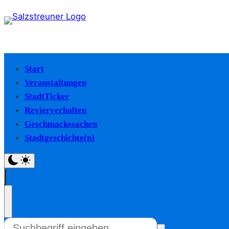
Start
Veranstaltungen
StadtTicker
Revierverhalten
Geschmackssachen
Stadtgeschichte(n)