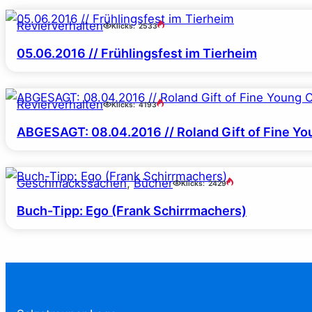
Revierverhalten
Klicks:
2533
05.06.2016 // Frühlingsfest im Tierheim
Revierverhalten
Klicks:
4193
ABGESAGT: 08.04.2016 // Roland Gift of Fine Yo
Geschmackssachen
, 
Bücher
Klicks:
2429
Buch-Tipp: Ego (Frank Schirrmachers)