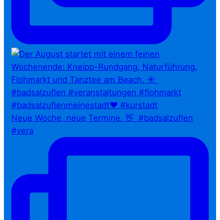
Neue Woche, neue Termine. 👋⁠ ⁠ #badsalzuflen
#vera