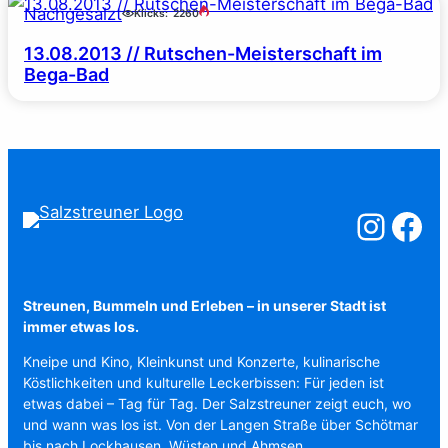
Nachgesalzt
Klicks:
2260
13.08.2013 // Rutschen-Meisterschaft im
Bega-Bad
Salzstreuner a
Salzstreu
Streunen, Bummeln und Erleben – in unserer Stadt ist
immer etwas los.
Kneipe und Kino, Kleinkunst und Konzerte, kulinarische
Köstlichkeiten und kulturelle Leckerbissen: Für jeden ist
etwas dabei – Tag für Tag. Der Salzstreuner zeigt euch, wo
und wann was los ist. Von der Langen Straße über Schötmar
bis nach Lockhausen, Wüsten und Ahmsen.