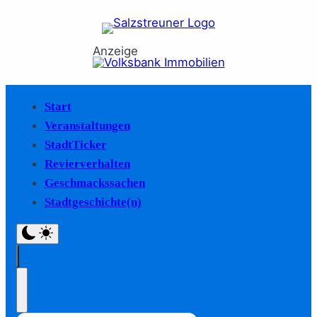
Anzeige
Start
Veranstaltungen
StadtTicker
Revierverhalten
Geschmackssachen
Stadtgeschichte(n)