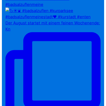
#badsalzuflenmeine
Der August startet mit einem feinen Wochenende:
Kn