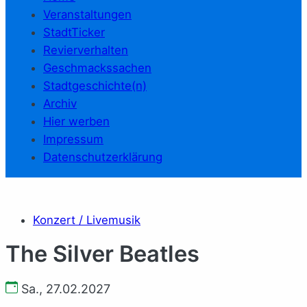
Veranstaltungen
StadtTicker
Revierverhalten
Geschmackssachen
Stadtgeschichte(n)
Archiv
Hier werben
Impressum
Datenschutzerklärung
Konzert / Livemusik
The Silver Beatles
Sa., 27.02.2027