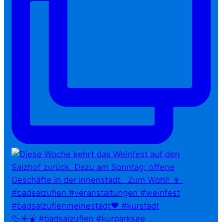
🦆☀️⛲ #badsalzuflen #kurparksee