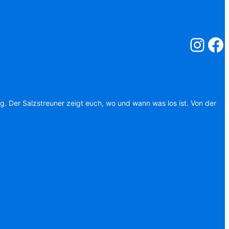
Salzstreuner
Salzst
ag. Der Salzstreuner zeigt euch, wo und wann was los ist. Von der