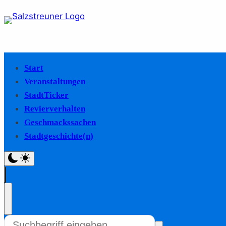
Start
Veranstaltungen
StadtTicker
Revierverhalten
Geschmackssachen
Stadtgeschichte(n)