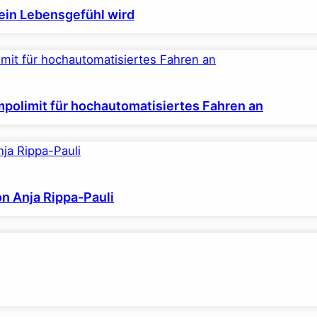
ein Lebensgefühl wird
polimit für hochautomatisiertes Fahren an
on Anja Rippa-Pauli