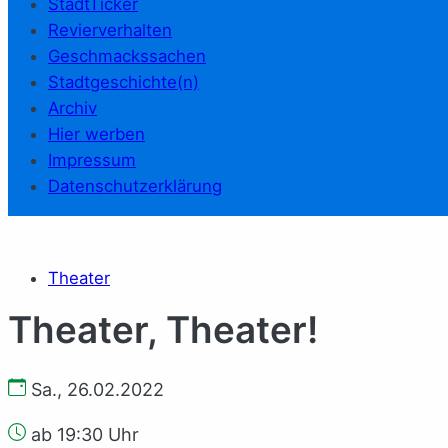
StadtTicker
Revierverhalten
Geschmackssachen
Stadtgeschichte(n)
Archiv
Hier werben
Impressum
Datenschutzerklärung
Theater
Theater, Theater!
Sa., 26.02.2022
ab 19:30 Uhr