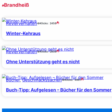
Brandheiß
Revierverhalten
Klicks:
2458
Winter-Kehraus
Revierverhalten
Klicks:
2808
Ohne Unterstützung geht es nicht
Bücher
, 
Geschmackssachen
Klicks:
4961
Buch-Tipp: Aufgelesen – Bücher für den Sommer