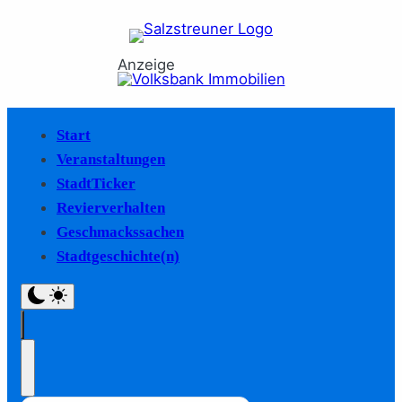
Anzeige
Start
Veranstaltungen
StadtTicker
Revierverhalten
Geschmackssachen
Stadtgeschichte(n)