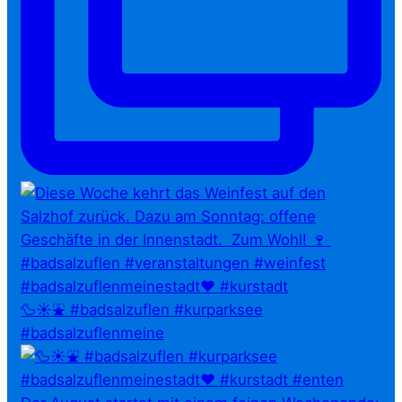
🦆☀️⛲ #badsalzuflen #kurparksee
#badsalzuflenmeine