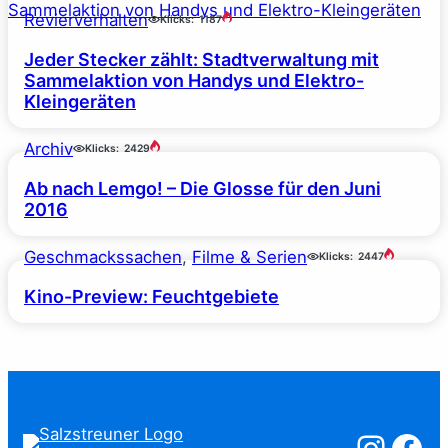
Revierverhalten
Klicks:
1187
Jeder Stecker zählt: Stadtverwaltung mit
Sammelaktion von Handys und Elektro-
Kleingeräten
Archiv
Klicks:
2429
Ab nach Lemgo! – Die Glosse für den Juni
2016
Geschmackssachen
, 
Filme & Serien
Klicks:
2447
Kino-Preview: Feuchtgebiete
Salzstreuner a
Salzstreu