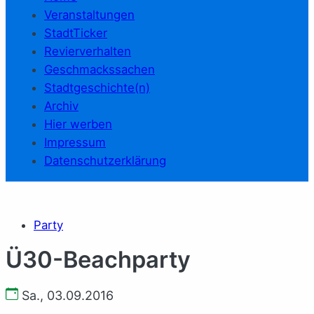
Veranstaltungen
StadtTicker
Revierverhalten
Geschmackssachen
Stadtgeschichte(n)
Archiv
Hier werben
Impressum
Datenschutzerklärung
Party
Ü30-Beachparty
Sa., 03.09.2016