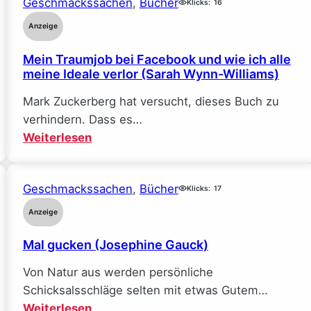
Geschmackssachen
, 
Bücher
Klicks:
16
Anzeige
Mein Traumjob bei Facebook und wie ich alle
meine Ideale verlor (Sarah Wynn-Williams)
Mark Zuckerberg hat versucht, dieses Buch zu
verhindern. Dass es…
:
Weiterlesen
Mein
Traumjob
Geschmackssachen
, 
Bücher
bei
Klicks:
17
Facebook
Anzeige
und
Mal gucken (Josephine Gauck)
wie
ich
Von Natur aus werden persönliche
alle
Schicksalsschläge selten mit etwas Gutem…
meine
:
Weiterlesen