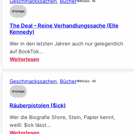
Geschmackssachen
, 
Bücher
Klicks:
16
Anzeige
The Deal – Reine Verhandlungssache (Elle
Kennedy)
Wer in den letzten Jahren auch nur gelegentlich
auf BookTok…
:
Weiterlesen
The
Deal
Geschmackssachen
, 
Bücher
–
Klicks:
45
Reine
Anzeige
Verhandlungssache
Räuberpistolen ($ick)
(Elle
Kennedy)
Wer die Biografie Shore, Stein, Papier kennt,
weiß: $ick lässt…
:
Weiterlesen