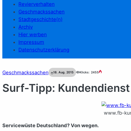
Revierverhalten
Geschmackssachen
Stadtgeschichte(n)
Archiv
Hier werben
Impressum
Datenschutzerklärung
Geschmackssachen
18. Aug. 2015
Klicks:
2455
Surf-Tipp: Kundendienst
www.fb-kun
Servicewüste Deutschland? Von wegen.