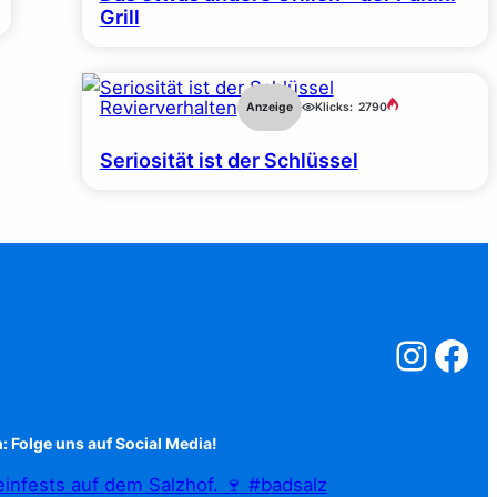
Grill
Revierverhalten
Anzeige
Klicks:
2790
Seriosität ist der Schlüssel
Salzstreuner a
Salzstreu
: Folge uns auf Social Media!
infests auf dem Salzhof. 🍷 #badsalz