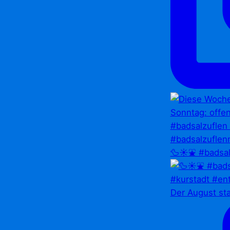
🦆☀️⛲ #badsal
Der August st