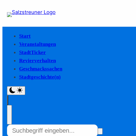
Start
Veranstaltungen
StadtTicker
Revierverhalten
Geschmackssachen
Stadtgeschichte(n)