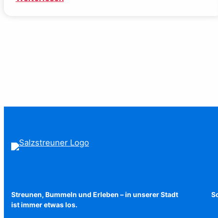
Räuberpistolen
($ick)
Streunen, Bummeln und Erleben – in unserer Stadt
Sc
ist immer etwas los.