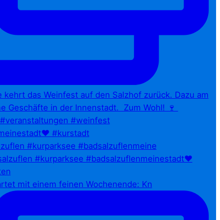
zuflen #kurparksee #badsalzuflenmeine
artet mit einem feinen Wochenende: Kn