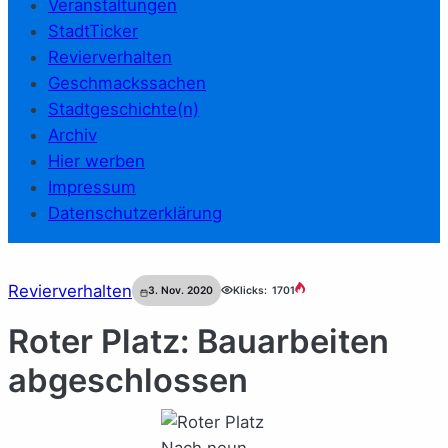
Veranstaltungen
StadtTicker
Revierverhalten
Geschmackssachen
Stadtgeschichte(n)
Archiv
Hier werben
Impressum
Datenschutzerklärung
Revierverhalten
3. Nov. 2020
Klicks:
1701
Roter Platz: Bauarbeiten
abgeschlossen
Nach neun