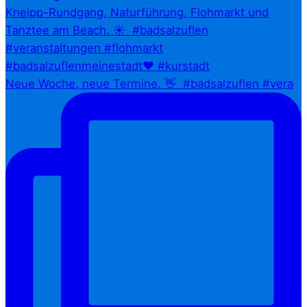
Neue Woche, neue Termine. 👋⁠ ⁠ #badsalzuflen #vera