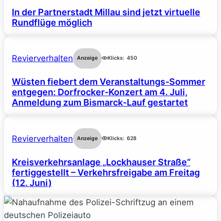
In der Partnerstadt Millau sind jetzt virtuelle
Rundflüge möglich
Revierverhalten
Anzeige
Klicks:
450
Wüsten fiebert dem Veranstaltungs-Sommer
entgegen: Dorfrocker-Konzert am 4. Juli,
Anmeldung zum Bismarck-Lauf gestartet
Revierverhalten
Anzeige
Klicks:
628
Kreisverkehrsanlage „Lockhauser Straße“
fertiggestellt – Verkehrsfreigabe am Freitag
(12. Juni)