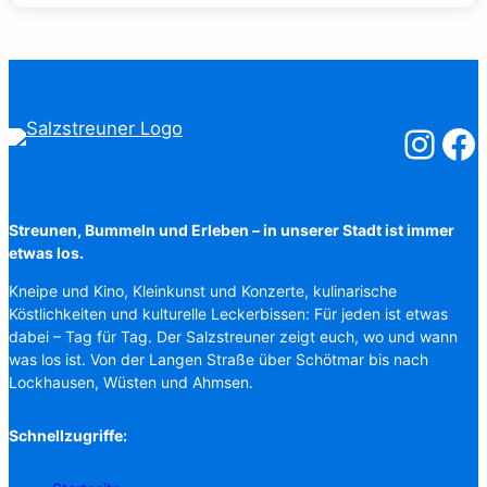
Salzstreuner
Salzst
Streunen, Bummeln und Erleben – in unserer Stadt ist immer
etwas los.
Kneipe und Kino, Kleinkunst und Konzerte, kulinarische
Köstlichkeiten und kulturelle Leckerbissen: Für jeden ist etwas
dabei – Tag für Tag. Der Salzstreuner zeigt euch, wo und wann
was los ist. Von der Langen Straße über Schötmar bis nach
Lockhausen, Wüsten und Ahmsen.
Schnellzugriffe: