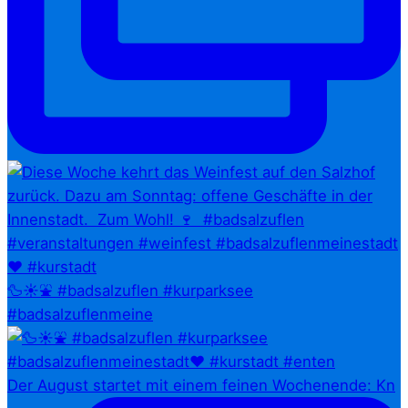
🦆☀️⛲ #badsalzuflen #kurparksee
#badsalzuflenmeine
Der August startet mit einem feinen Wochenende: Kn