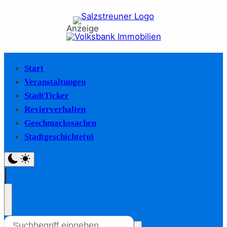
Anzeige
Start
Veranstaltungen
StadtTicker
Revierverhalten
Geschmackssachen
Stadtgeschichte(n)