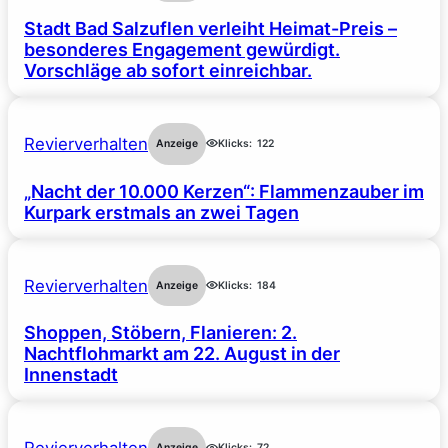
Stadt Bad Salzuflen verleiht Heimat-Preis –
besonderes Engagement gewürdigt.
Vorschläge ab sofort einreichbar.
Revierverhalten
Anzeige
Klicks:
122
„Nacht der 10.000 Kerzen“: Flammenzauber im
Kurpark erstmals an zwei Tagen
Revierverhalten
Anzeige
Klicks:
184
Shoppen, Stöbern, Flanieren: 2.
Nachtflohmarkt am 22. August in der
Innenstadt
Anzeige
Klicks:
72