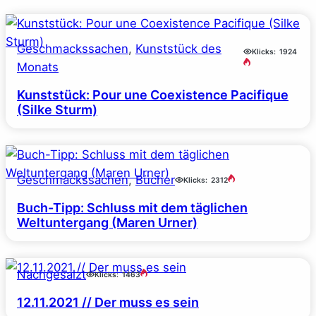
Geschmackssachen
, 
Kunststück des
Klicks:
1924
Monats
Kunststück: Pour une Coexistence Pacifique
(Silke Sturm)
Geschmackssachen
, 
Bücher
Klicks:
2312
Buch-Tipp: Schluss mit dem täglichen
Weltuntergang (Maren Urner)
Nachgesalzt
Klicks:
1463
12.11.2021 // Der muss es sein