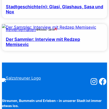
Stadtgeschichte(n): Glasi, Glashaus, Sasa und
Nox
Revierverhalten
Klicks:
2814
Der Sammler: Interview mit Redzep
Memisevic
Salzstreuner
Salzst
Streunen, Bummeln und Erleben – in unserer Stadt ist immer
etwas los.