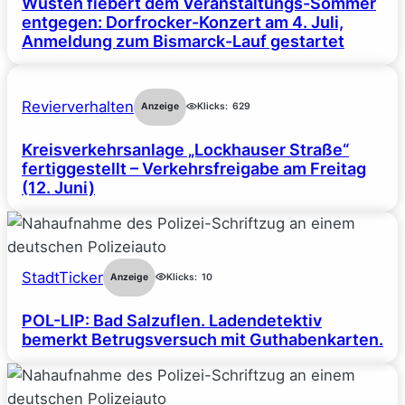
Wüsten fiebert dem Veranstaltungs-Sommer
entgegen: Dorfrocker-Konzert am 4. Juli,
Anmeldung zum Bismarck-Lauf gestartet
Revierverhalten
Anzeige
Klicks:
629
Kreisverkehrsanlage „Lockhauser Straße“
fertiggestellt – Verkehrsfreigabe am Freitag
(12. Juni)
StadtTicker
Anzeige
Klicks:
10
POL-LIP: Bad Salzuflen. Ladendetektiv
bemerkt Betrugsversuch mit Guthabenkarten.