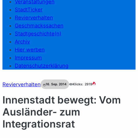
Veranstaltungen
StadtTicker
Revierverhalten
Geschmackssachen
Stadtgeschichte(n)
Archiv
Hier werben
Impressum
Datenschutzerklärung
Revierverhalten
16. Sep. 2014
Klicks:
2919
Innenstadt bewegt: Vom
Ausländer- zum
Integrationsrat