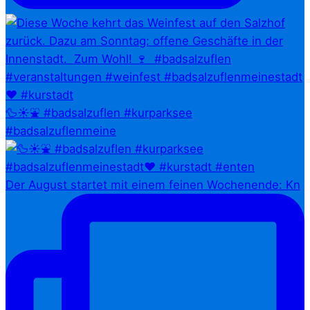
🦆☀️⛲ #badsalzuflen #kurparksee
#badsalzuflenmeine
Der August startet mit einem feinen Wochenende: Kn