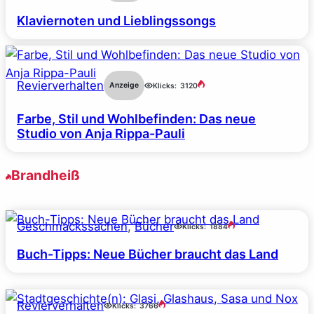
Klaviernoten und Lieblingssongs
Revierverhalten
Anzeige
Klicks:
3120
Farbe, Stil und Wohlbefinden: Das neue
Studio von Anja Rippa-Pauli
Brandheiß
Geschmackssachen
, 
Bücher
Klicks:
1884
Buch-Tipps: Neue Bücher braucht das Land
Revierverhalten
Klicks:
3766