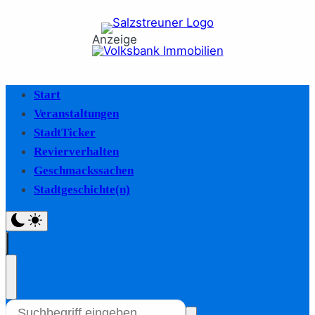
Anzeige
Start
Veranstaltungen
StadtTicker
Revierverhalten
Geschmackssachen
Stadtgeschichte(n)