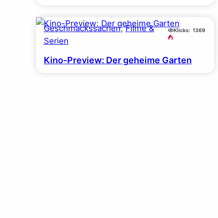
Geschmackssachen
, 
Filme &
Klicks:
1369
Serien
Kino-Preview: Der geheime Garten