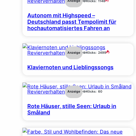
Revierverhalten
Anzeige
Klicks:
1148
Autonom mit Highspeed –
Deutschland passt Tempolimit für
hochautomatisiertes Fahren an
Revierverhalten
Anzeige
Klicks:
2499
Klaviernoten und Lieblingssongs
Revierverhalten
Anzeige
Klicks:
60
Rote Häuser, stille Seen: Urlaub in
Småland