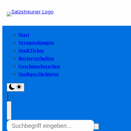
Start
Veranstaltungen
StadtTicker
Revierverhalten
Geschmackssachen
Stadtgeschichte(n)