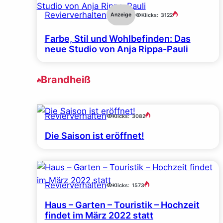
Revierverhalten
Anzeige
Klicks:
3122
Farbe, Stil und Wohlbefinden: Das
neue Studio von Anja Rippa-Pauli
Brandheiß
Revierverhalten
Klicks:
3082
Die Saison ist eröffnet!
Revierverhalten
Klicks:
1573
Haus – Garten – Touristik – Hochzeit
findet im März 2022 statt