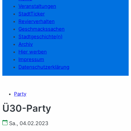
Veranstaltungen
StadtTicker
Revierverhalten
Geschmackssachen
Stadtgeschichte(n)
Archiv
Hier werben
Impressum
Datenschutzerklärung
Party
Ü30-Party
Sa., 04.02.2023