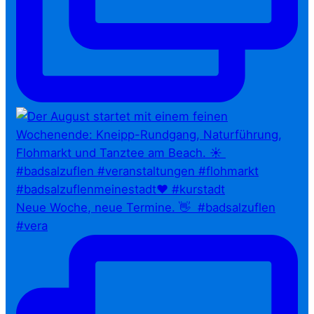
Neue Woche, neue Termine. 👋⁠ ⁠ #badsalzuflen
#vera