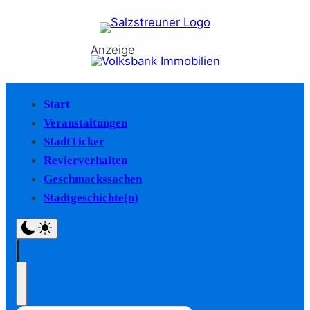
Anzeige
Start
Veranstaltungen
StadtTicker
Revierverhalten
Geschmackssachen
Stadtgeschichte(n)