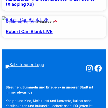
(Xiaoping Xu)
Revierverhalten
Klicks:
3314
Robert Carl Blank LIVE
Salzstreuner a
Salzstreu
Streunen, Bummeln und Erleben – in unserer Stadt ist
immer etwas los.
Kneipe und Kino, Kleinkunst und Konzerte, kulinarische
Köstlichkeiten und kulturelle Leckerbissen: Für jeden ist