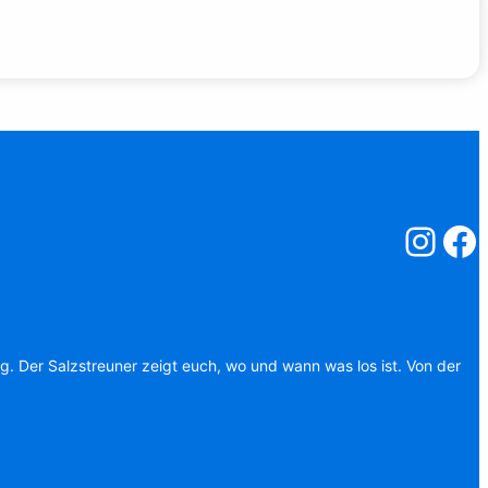
Salzstreuner
Salzst
ag. Der Salzstreuner zeigt euch, wo und wann was los ist. Von der