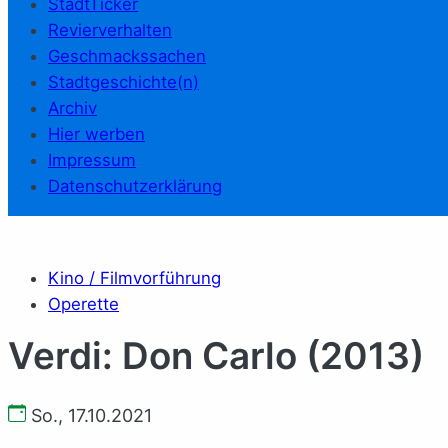
StadtTicker
Revierverhalten
Geschmackssachen
Stadtgeschichte(n)
Archiv
Hier werben
Impressum
Datenschutzerklärung
Kino / Filmvorführung
Operette
Verdi: Don Carlo (2013)
So., 17.10.2021