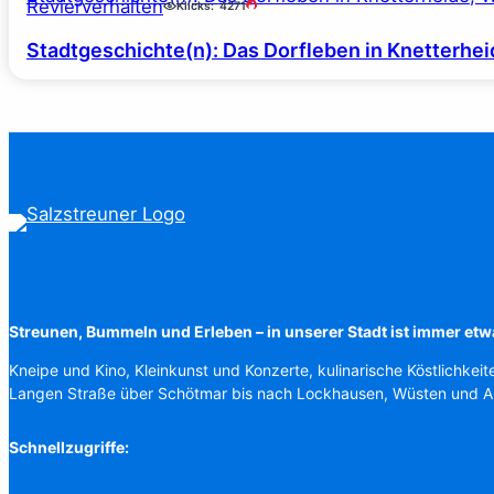
Revierverhalten
Klicks:
4271
Stadtgeschichte(n): Das Dorfleben in Knetterhei
Streunen, Bummeln und Erleben – in unserer Stadt ist immer etw
Kneipe und Kino, Kleinkunst und Konzerte, kulinarische Köstlichkeit
Langen Straße über Schötmar bis nach Lockhausen, Wüsten und 
Schnellzugriffe: