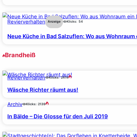
Revierverhalten
Anzeige
Klicks:
54
Neue Küche in Bad Salzuflen: Wo aus Wohnraum 
Brandheiß
Revierverhalten
Klicks:
2414
Wäsche Richter räumt aus!
Archiv
Klicks:
2139
In Bälde – Die Glosse für den Juli 2019