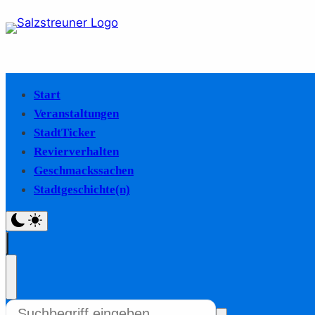
Start
Veranstaltungen
StadtTicker
Revierverhalten
Geschmackssachen
Stadtgeschichte(n)