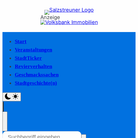
Anzeige
Start
Veranstaltungen
StadtTicker
Revierverhalten
Geschmackssachen
Stadtgeschichte(n)