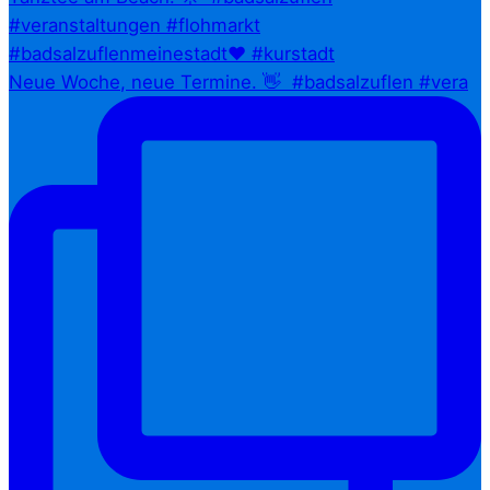
Neue Woche, neue Termine. 👋⁠ ⁠ #badsalzuflen #vera