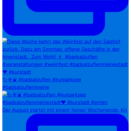
🦆☀️⛲ #badsalzuflen #kurparksee
#badsalzuflenmeine
Der August startet mit einem feinen Wochenende: Kn