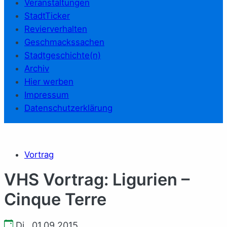
Veranstaltungen
StadtTicker
Revierverhalten
Geschmackssachen
Stadtgeschichte(n)
Archiv
Hier werben
Impressum
Datenschutzerklärung
Vortrag
VHS Vortrag: Ligurien –
Cinque Terre
Di., 01.09.2015