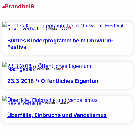
Brandheiß
Revierverhalten
Klicks:
1550
Buntes Kinderprogramm beim Ohrwurm-
Festival
Nachgesalzt
Klicks:
1864
23.3.2018 // Öffentliches Eigentum
Revierverhalten
Klicks:
3095
Überfälle, Einbrüche und Vandalismus