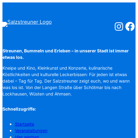
Salzstreuner
Salzst
Streunen, Bummeln und Erleben – in unserer Stadt ist immer
etwas los.
Kneipe und Kino, Kleinkunst und Konzerte, kulinarische
Köstlichkeiten und kulturelle Leckerbissen: Für jeden ist etwas
dabei – Tag für Tag. Der Salzstreuner zeigt euch, wo und wann
was los ist. Von der Langen Straße über Schötmar bis nach
Lockhausen, Wüsten und Ahmsen.
Schnellzugriffe:
Startseite
Veranstaltungen
Hier werben