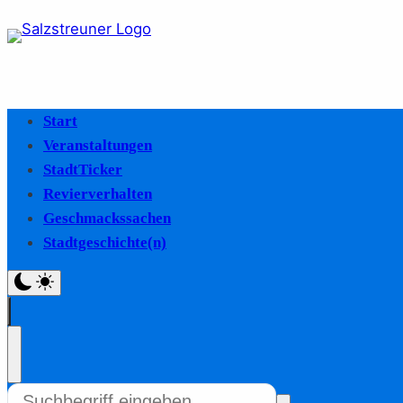
Start
Veranstaltungen
StadtTicker
Revierverhalten
Geschmackssachen
Stadtgeschichte(n)