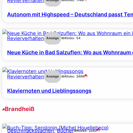
Revierverhalten
Anzeige
Klicks:
1148
Autonom mit Highspeed – Deutschland passt Tem
Revierverhalten
Anzeige
Klicks:
54
Neue Küche in Bad Salzuflen: Wo aus Wohnraum 
Revierverhalten
Anzeige
Klicks:
2499
Klaviernoten und Lieblingssongs
Brandheiß
Geschmackssachen
, 
Bücher
Klicks:
2342