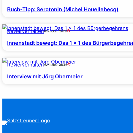
Buch-Tipp: Serotonin (Michel Houellebecq)
Revierverhalten
Klicks:
2478
Innenstadt bewegt: Das 1 x 1 des Bürgerbegehre
Revierverhalten
Klicks:
3946
Interview mit Jörg Obermeier