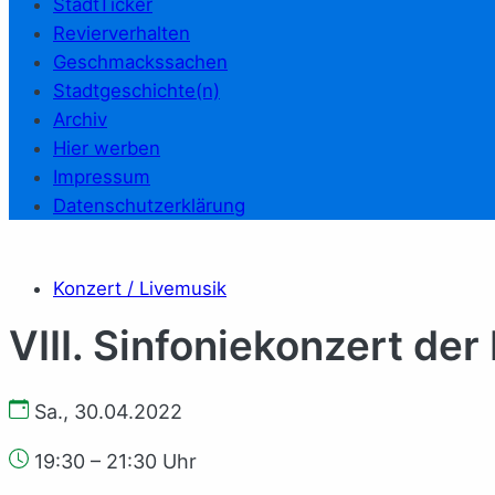
StadtTicker
Revierverhalten
Geschmackssachen
Stadtgeschichte(n)
Archiv
Hier werben
Impressum
Datenschutzerklärung
Konzert / Livemusik
VIII. Sinfoniekonzert d
Sa., 30.04.2022
19:30 – 21:30 Uhr