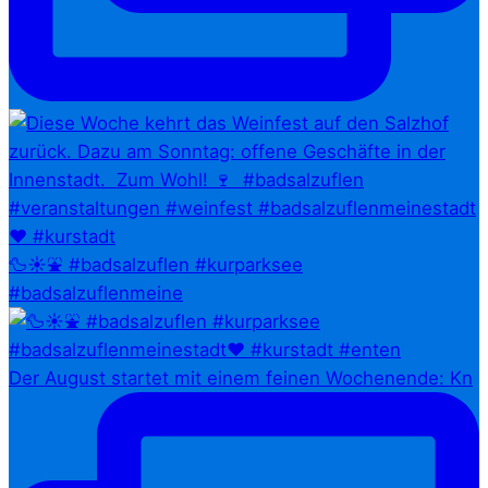
🦆☀️⛲ #badsalzuflen #kurparksee
#badsalzuflenmeine
Der August startet mit einem feinen Wochenende: Kn