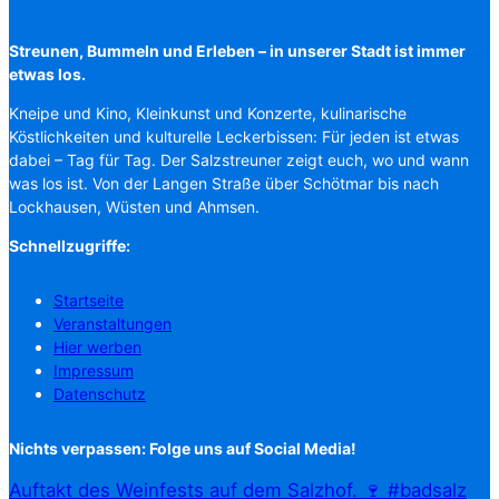
Streunen, Bummeln und Erleben – in unserer Stadt ist immer
etwas los.
Kneipe und Kino, Kleinkunst und Konzerte, kulinarische
Köstlichkeiten und kulturelle Leckerbissen: Für jeden ist etwas
dabei – Tag für Tag. Der Salzstreuner zeigt euch, wo und wann
was los ist. Von der Langen Straße über Schötmar bis nach
Lockhausen, Wüsten und Ahmsen.
Schnellzugriffe:
Startseite
Veranstaltungen
Hier werben
Impressum
Datenschutz
Nichts verpassen: Folge uns auf Social Media!
Auftakt des Weinfests auf dem Salzhof. 🍷 #badsalz