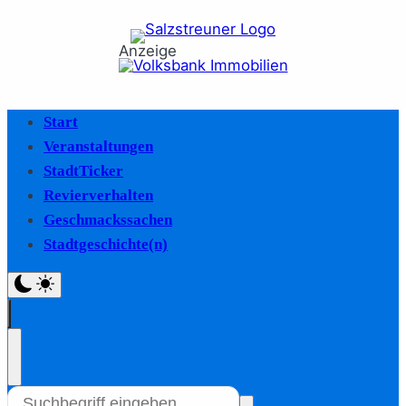
Anzeige
Start
Veranstaltungen
StadtTicker
Revierverhalten
Geschmackssachen
Stadtgeschichte(n)