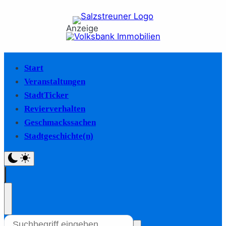
Anzeige
Start
Veranstaltungen
StadtTicker
Revierverhalten
Geschmackssachen
Stadtgeschichte(n)