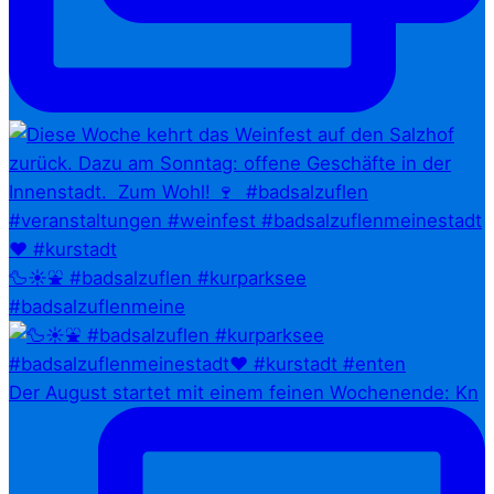
🦆☀️⛲ #badsalzuflen #kurparksee
#badsalzuflenmeine
Der August startet mit einem feinen Wochenende: Kn