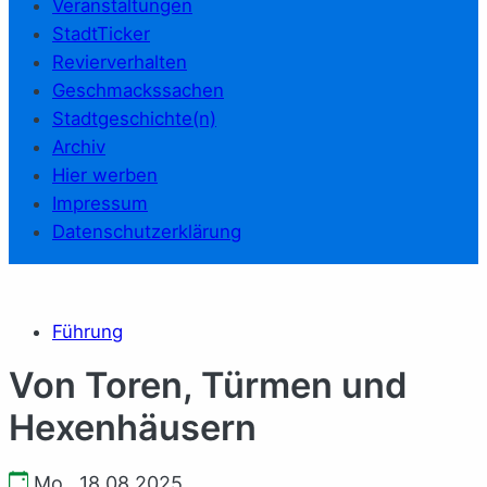
Veranstaltungen
StadtTicker
Revierverhalten
Geschmackssachen
Stadtgeschichte(n)
Archiv
Hier werben
Impressum
Datenschutzerklärung
Führung
Von Toren, Türmen und
Hexenhäusern
Mo., 18.08.2025