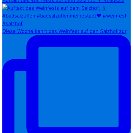
Auftakt des Weinfests auf dem Salzhof. 🍷 #badsalz
Diese Woche kehrt das Weinfest auf den Salzhof zur