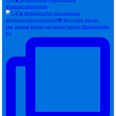
#badsalzuflenmeine
Der August startet mit einem feinen Wochenende:
Kn