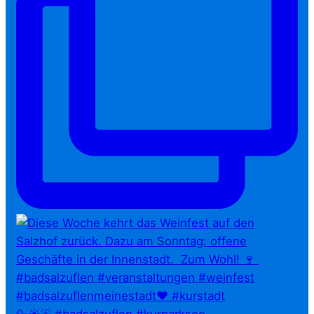
🦆☀️⛲ #badsalzuflen #kurparksee