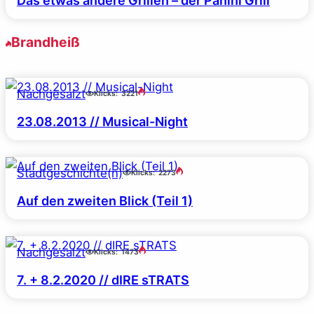
Das etwas andere Grillen – der Panini Grill
Brandheiß
Nachgesalzt
Klicks:
3221
23.08.2013 // Musical-Night
Stadtgeschichte(n)
Klicks:
2273
Auf den zweiten Blick (Teil 1)
Nachgesalzt
Klicks:
1473
7. + 8.2.2020 // dIRE sTRATS