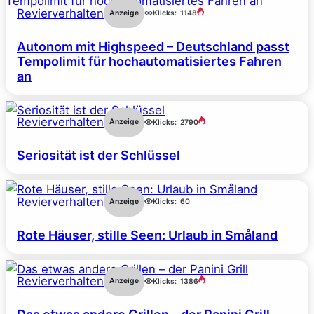
Revierverhalten
Anzeige
Klicks:
1148
Autonom mit Highspeed – Deutschland passt
Tempolimit für hochautomatisiertes Fahren
an
Revierverhalten
Anzeige
Klicks:
2790
Seriosität ist der Schlüssel
Revierverhalten
Anzeige
Klicks:
60
Rote Häuser, stille Seen: Urlaub in Småland
Revierverhalten
Anzeige
Klicks:
1386