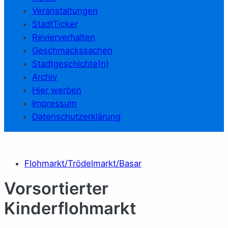
Veranstaltungen
StadtTicker
Revierverhalten
Geschmackssachen
Stadtgeschichte(n)
Archiv
Hier werben
Impressum
Datenschutzerklärung
Flohmarkt/Trödelmarkt/Basar
Vorsortierter
Kinderflohmarkt