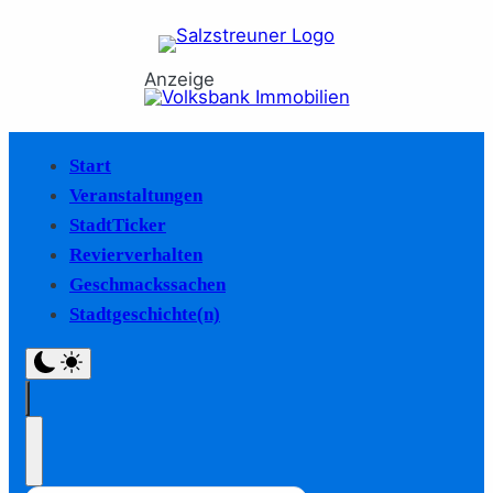
Anzeige
Start
Veranstaltungen
StadtTicker
Revierverhalten
Geschmackssachen
Stadtgeschichte(n)