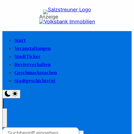
Anzeige
Start
Veranstaltungen
StadtTicker
Revierverhalten
Geschmackssachen
Stadtgeschichte(n)