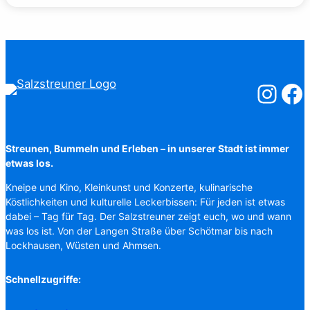
Salzstreuner
Salzst
Streunen, Bummeln und Erleben – in unserer Stadt ist immer
etwas los.
Kneipe und Kino, Kleinkunst und Konzerte, kulinarische
Köstlichkeiten und kulturelle Leckerbissen: Für jeden ist etwas
dabei – Tag für Tag. Der Salzstreuner zeigt euch, wo und wann
was los ist. Von der Langen Straße über Schötmar bis nach
Lockhausen, Wüsten und Ahmsen.
Schnellzugriffe: