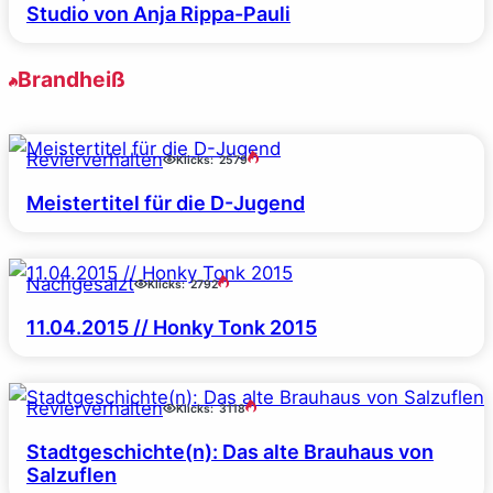
Studio von Anja Rippa-Pauli
Brandheiß
Revierverhalten
Klicks:
2579
Meistertitel für die D-Jugend
Nachgesalzt
Klicks:
2792
11.04.2015 // Honky Tonk 2015
Revierverhalten
Klicks:
3118
Stadtgeschichte(n): Das alte Brauhaus von
Salzuflen