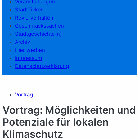
Veranstaltungen
StadtTicker
Revierverhalten
Geschmackssachen
Stadtgeschichte(n)
Archiv
Hier werben
Impressum
Datenschutzerklärung
Vortrag
Vortrag: Möglichkeiten und
Potenziale für lokalen
Klimaschutz