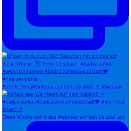
Auftakt des Weinfests auf dem Salzhof. 🍷 #badsalz
Diese Woche kehrt das Weinfest auf den Salzhof zur