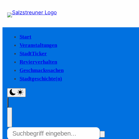
Start
Veranstaltungen
StadtTicker
Revierverhalten
Geschmackssachen
Stadtgeschichte(n)