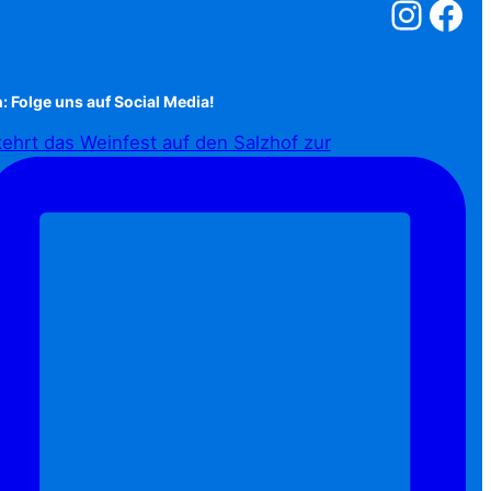
Salzstreuner a
Salzstreu
: Folge uns auf Social Media!
ehrt das Weinfest auf den Salzhof zur