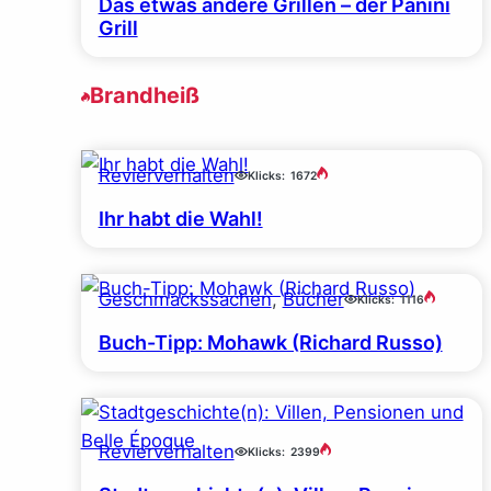
Das etwas andere Grillen – der Panini
Grill
Brandheiß
Revierverhalten
Klicks:
1672
Ihr habt die Wahl!
Geschmackssachen
, 
Bücher
Klicks:
1116
Buch-Tipp: Mohawk (Richard Russo)
Revierverhalten
Klicks:
2399