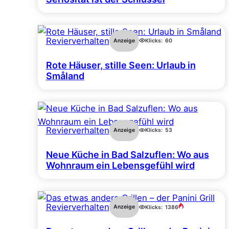
Revierverhalten
Anzeige
Klicks:
60
Rote Häuser, stille Seen: Urlaub in
Småland
Revierverhalten
Anzeige
Klicks:
53
Neue Küche in Bad Salzuflen: Wo aus
Wohnraum ein Lebensgefühl wird
Revierverhalten
Anzeige
Klicks:
1386