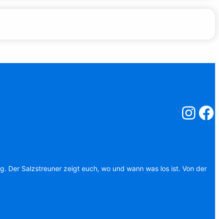
Salzstreuner
Salzst
ag. Der Salzstreuner zeigt euch, wo und wann was los ist. Von der