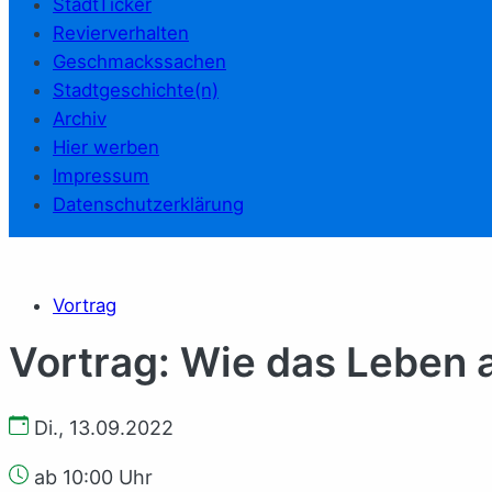
StadtTicker
Revierverhalten
Geschmackssachen
Stadtgeschichte(n)
Archiv
Hier werben
Impressum
Datenschutzerklärung
Vortrag
Vortrag: Wie das Leben 
Di., 13.09.2022
ab 10:00 Uhr