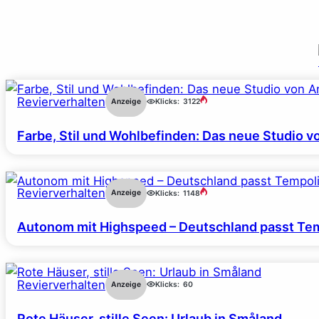
Revierverhalten
Anzeige
Klicks:
3122
Farbe, Stil und Wohlbefinden: Das neue Studio v
Revierverhalten
Anzeige
Klicks:
1148
Autonom mit Highspeed – Deutschland passt Tem
Revierverhalten
Anzeige
Klicks:
60
Rote Häuser, stille Seen: Urlaub in Småland