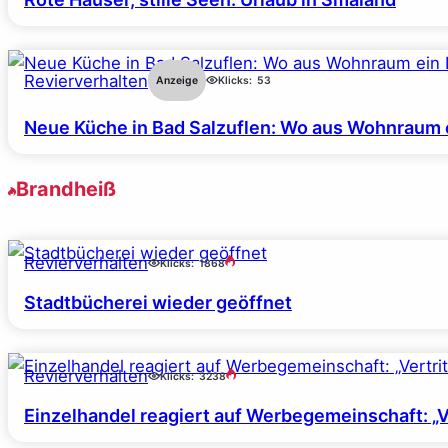
Revierverhalten
Anzeige
Klicks:
53
Neue Küche in Bad Salzuflen: Wo aus Wohnraum 
Brandheiß
Revierverhalten
Klicks:
1868
Stadtbücherei wieder geöffnet
Revierverhalten
Klicks:
3238
Einzelhandel reagiert auf Werbegemeinschaft: „Ve