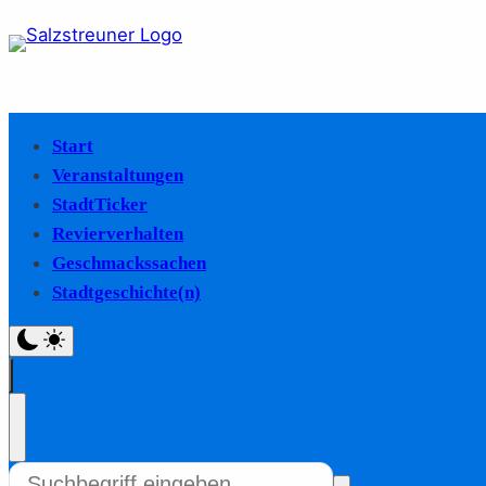
Start
Veranstaltungen
StadtTicker
Revierverhalten
Geschmackssachen
Stadtgeschichte(n)