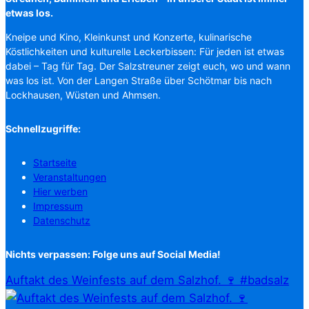
etwas los.
Kneipe und Kino, Kleinkunst und Konzerte, kulinarische
Köstlichkeiten und kulturelle Leckerbissen: Für jeden ist etwas
dabei – Tag für Tag. Der Salzstreuner zeigt euch, wo und wann
was los ist. Von der Langen Straße über Schötmar bis nach
Lockhausen, Wüsten und Ahmsen.
Schnellzugriffe:
Startseite
Veranstaltungen
Hier werben
Impressum
Datenschutz
Nichts verpassen: Folge uns auf Social Media!
Auftakt des Weinfests auf dem Salzhof. 🍷 #badsalz