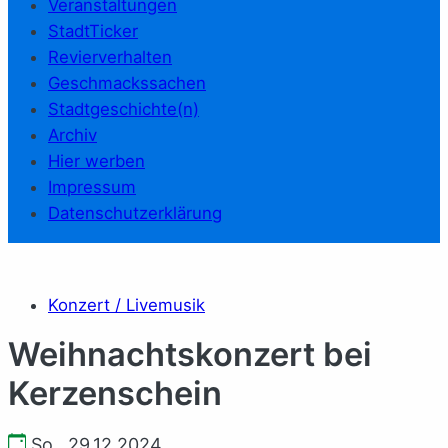
Veranstaltungen
StadtTicker
Revierverhalten
Geschmackssachen
Stadtgeschichte(n)
Archiv
Hier werben
Impressum
Datenschutzerklärung
Konzert / Livemusik
Weihnachtskonzert bei
Kerzenschein
So., 29.12.2024