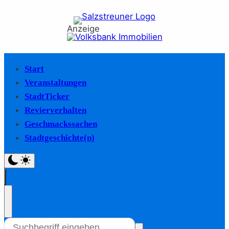
Anzeige
Start
Veranstaltungen
StadtTicker
Revierverhalten
Geschmackssachen
Stadtgeschichte(n)