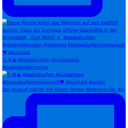
🦆☀️⛲ #badsalzuflen #kurparksee
#badsalzuflenmeine
Der August startet mit einem feinen Wochenende: Kn