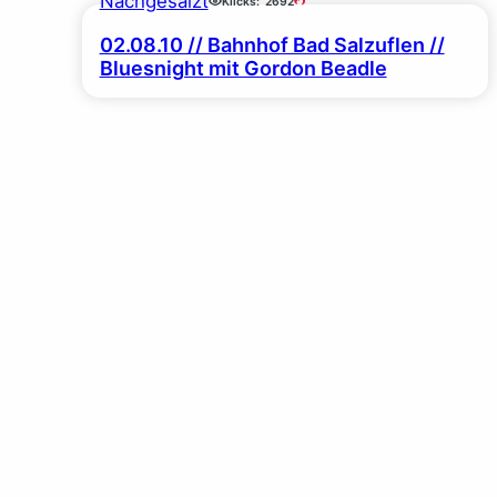
Nachgesalzt
Klicks:
2692
02.08.10 // Bahnhof Bad Salzuflen //
Bluesnight mit Gordon Beadle