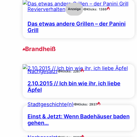
Revierverhalten
Anzeige
Klicks:
1386
Das etwas andere Grillen – der Panini
Grill
Brandheiß
Nachgesalzt
Klicks:
2267
2.10.2015 // Ich bin wie ihr, ich liebe
Äpfel
Stadtgeschichte(n)
Klicks:
2937
Einst & Jetzt: Wenn Badehäuser baden
gehen…