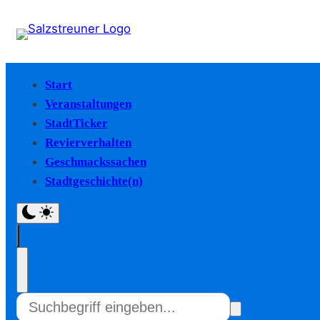
Start
Veranstaltungen
StadtTicker
Revierverhalten
Geschmackssachen
Stadtgeschichte(n)