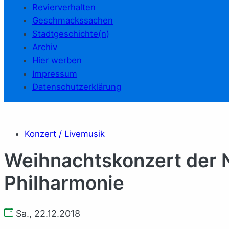
Revierverhalten
Geschmackssachen
Stadtgeschichte(n)
Archiv
Hier werben
Impressum
Datenschutzerklärung
Konzert / Livemusik
Weihnachtskonzert der
Philharmonie
Sa., 22.12.2018