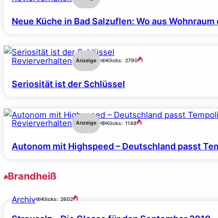
Neue Küche in Bad Salzuflen: Wo aus Wohnraum 
Revierverhalten
Anzeige
Klicks:
2790
Seriosität ist der Schlüssel
Revierverhalten
Anzeige
Klicks:
1148
Autonom mit Highspeed – Deutschland passt Tem
Brandheiß
Archiv
Klicks:
2602