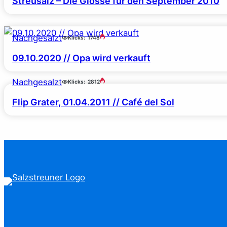
Streusalz – Die Glosse für den September 2010
Nachgesalzt
Klicks:
1748
09.10.2020 // Opa wird verkauft
Nachgesalzt
Klicks:
2812
Flip Grater, 01.04.2011 // Café del Sol