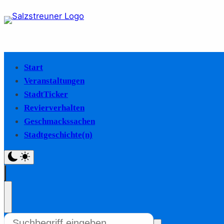
Start
Veranstaltungen
StadtTicker
Revierverhalten
Geschmackssachen
Stadtgeschichte(n)