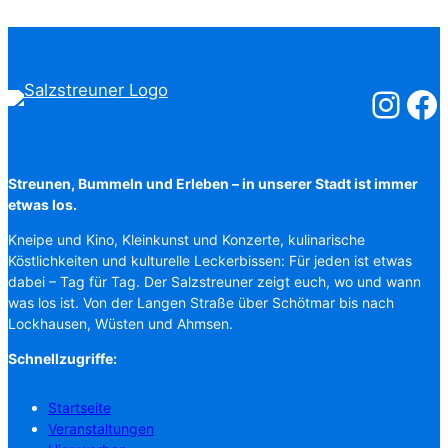
Salzstreuner
Salzst
Streunen, Bummeln und Erleben – in unserer Stadt ist immer
etwas los.
Kneipe und Kino, Kleinkunst und Konzerte, kulinarische
Köstlichkeiten und kulturelle Leckerbissen: Für jeden ist etwas
dabei – Tag für Tag. Der Salzstreuner zeigt euch, wo und wann
was los ist. Von der Langen Straße über Schötmar bis nach
Lockhausen, Wüsten und Ahmsen.
Schnellzugriffe:
Startseite
Veranstaltungen