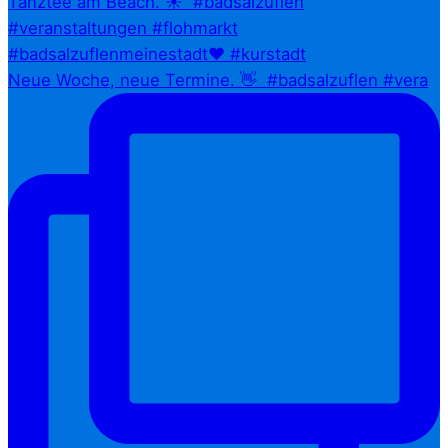
Neue Woche, neue Termine. 👋⁠ ⁠ #badsalzuflen #vera