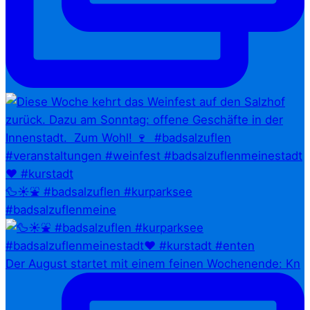
🦆☀️⛲ #badsalzuflen #kurparksee
#badsalzuflenmeine
Der August startet mit einem feinen Wochenende: Kn