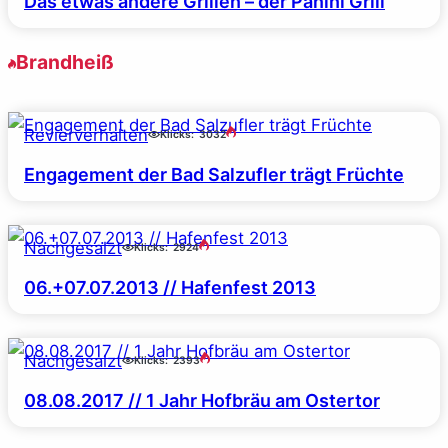
Das etwas andere Grillen – der Panini Grill
Brandheiß
Revierverhalten
Klicks:
3032
Engagement der Bad Salzufler trägt Früchte
Nachgesalzt
Klicks:
2924
06.+07.07.2013 // Hafenfest 2013
Nachgesalzt
Klicks:
2393
08.08.2017 // 1 Jahr Hofbräu am Ostertor