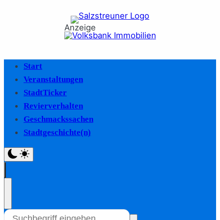
Anzeige
Start
Veranstaltungen
StadtTicker
Revierverhalten
Geschmackssachen
Stadtgeschichte(n)