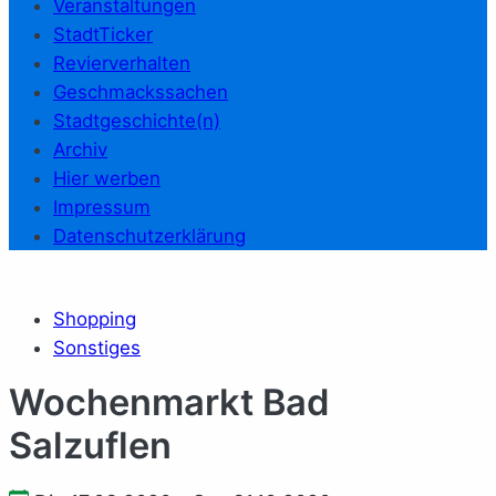
Veranstaltungen
StadtTicker
Revierverhalten
Geschmackssachen
Stadtgeschichte(n)
Archiv
Hier werben
Impressum
Datenschutzerklärung
Shopping
Sonstiges
Wochenmarkt Bad
Salzuflen