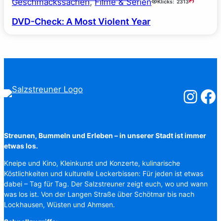
Geschmackssachen
, 
Filme & Serien
Klicks:
2313
DVD-Check: A Most Violent Year
Salzstreuner
Salzst
Streunen, Bummeln und Erleben – in unserer Stadt ist immer
etwas los.
Kneipe und Kino, Kleinkunst und Konzerte, kulinarische
Köstlichkeiten und kulturelle Leckerbissen: Für jeden ist etwas
dabei – Tag für Tag. Der Salzstreuner zeigt euch, wo und wann
was los ist. Von der Langen Straße über Schötmar bis nach
Lockhausen, Wüsten und Ahmsen.