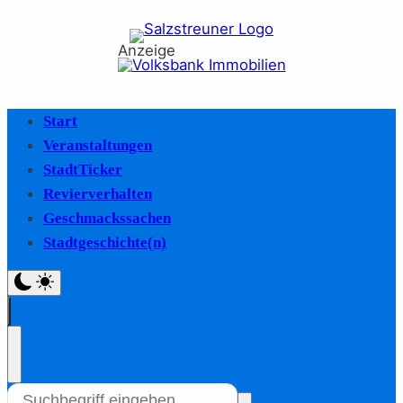
Anzeige
Start
Veranstaltungen
StadtTicker
Revierverhalten
Geschmackssachen
Stadtgeschichte(n)