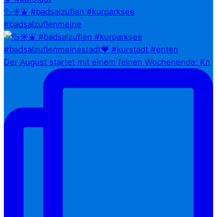
🦆☀️⛲ #badsalzuflen #kurparksee
#badsalzuflenmeine
Der August startet mit einem feinen Wochenende: Kn