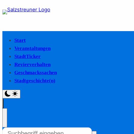
Start
Veranstaltungen
StadtTicker
Revierverhalten
Geschmackssachen
Stadtgeschichte(n)