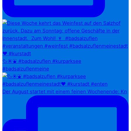
🦆☀️⛲ #badsalzuflen #kurparksee
#badsalzuflenmeine
Der August startet mit einem feinen Wochenende: Kn