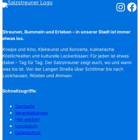
Salzstreuner
Salzst
Streunen, Bummeln und Erleben – in unserer Stadt ist immer
etwas los.
Kneipe und Kino, Kleinkunst und Konzerte, kulinarische
Köstlichkeiten und kulturelle Leckerbissen: Für jeden ist etwas
dabei – Tag für Tag. Der Salzstreuner zeigt euch, wo und wann
was los ist. Von der Langen Straße über Schötmar bis nach
Lockhausen, Wüsten und Ahmsen.
Schnellzugriffe:
Startseite
Veranstaltungen
Hier werben
Impressum
Datenschutz