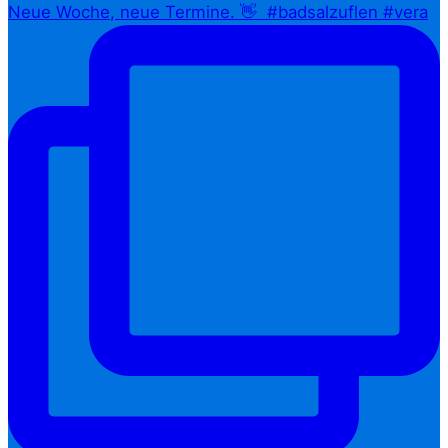
Neue Woche, neue Termine. 👋⁠ ⁠ #badsalzuflen #vera