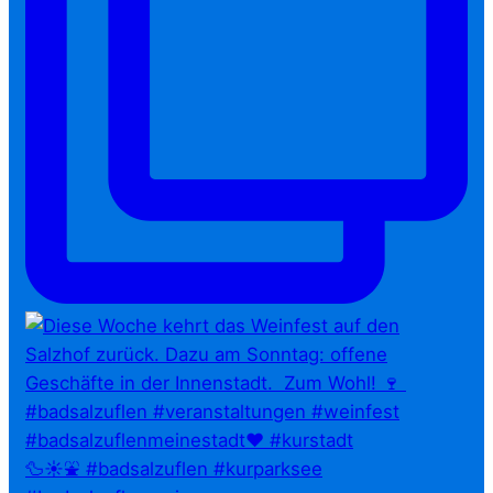
🦆☀️⛲ #badsalzuflen #kurparksee