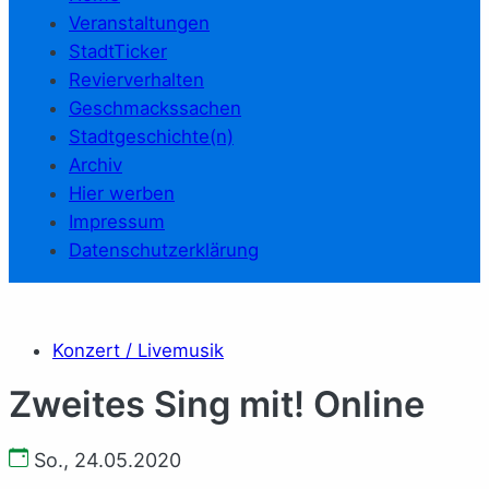
Veranstaltungen
StadtTicker
Revierverhalten
Geschmackssachen
Stadtgeschichte(n)
Archiv
Hier werben
Impressum
Datenschutzerklärung
Konzert / Livemusik
Zweites Sing mit! Online
So., 24.05.2020