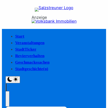
Anzeige
Start
Veranstaltungen
StadtTicker
Revierverhalten
Geschmackssachen
Stadtgeschichte(n)