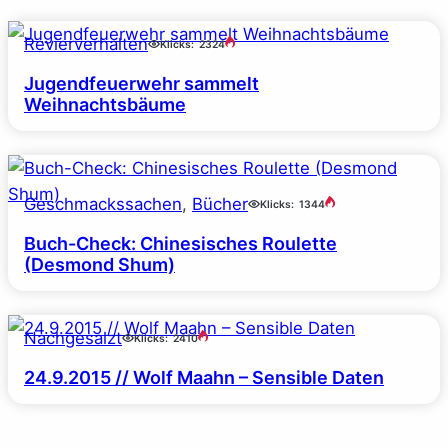
Revierverhalten
Klicks:
2324
Jugendfeuerwehr sammelt
Weihnachtsbäume
Geschmackssachen
, 
Bücher
Klicks:
1344
Buch-Check: Chinesisches Roulette
(Desmond Shum)
Nachgesalzt
Klicks:
2410
24.9.2015 // Wolf Maahn – Sensible Daten