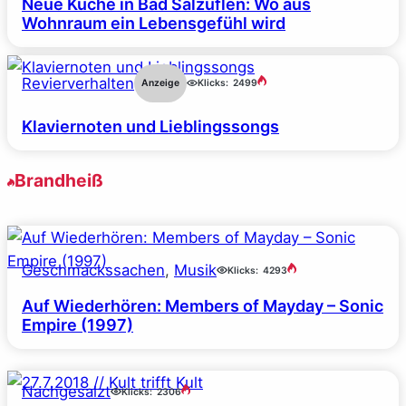
Neue Küche in Bad Salzuflen: Wo aus
Wohnraum ein Lebensgefühl wird
Revierverhalten
Anzeige
Klicks:
2499
Klaviernoten und Lieblingssongs
Brandheiß
Geschmackssachen
, 
Musik
Klicks:
4293
Auf Wiederhören: Members of Mayday – Sonic
Empire (1997)
Nachgesalzt
Klicks:
2306