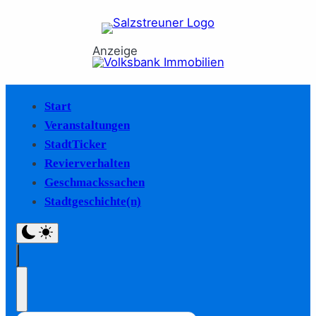
Anzeige
Start
Veranstaltungen
StadtTicker
Revierverhalten
Geschmackssachen
Stadtgeschichte(n)