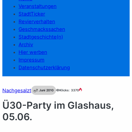
Veranstaltungen
StadtTicker
Revierverhalten
Geschmackssachen
Stadtgeschichte(n)
Archiv
Hier werben
Impressum
Datenschutzerklärung
Nachgesalzt
7. Juni 2010
Klicks:
3370
Ü30-Party im Glashaus,
05.06.