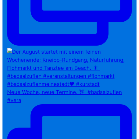
Neue Woche, neue Termine. 👋⁠ ⁠ #badsalzuflen
#vera