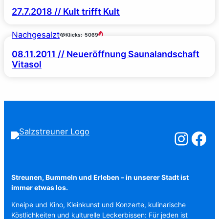
27.7.2018 // Kult trifft Kult
Nachgesalzt
Klicks:
5069
08.11.2011 // Neueröffnung Saunalandschaft
Vitasol
Salzstreuner a
Salzstreu
Streunen, Bummeln und Erleben – in unserer Stadt ist
immer etwas los.
Kneipe und Kino, Kleinkunst und Konzerte, kulinarische
Köstlichkeiten und kulturelle Leckerbissen: Für jeden ist