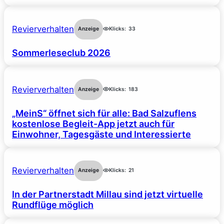
Revierverhalten
Anzeige
Klicks:
33
Sommerleseclub 2026
Revierverhalten
Anzeige
Klicks:
183
„MeinS“ öffnet sich für alle: Bad Salzuflens
kostenlose Begleit-App jetzt auch für
Einwohner, Tagesgäste und Interessierte
Revierverhalten
Anzeige
Klicks:
21
In der Partnerstadt Millau sind jetzt virtuelle
Rundflüge möglich