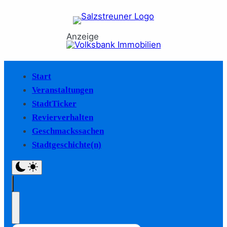
Anzeige
Start
Veranstaltungen
StadtTicker
Revierverhalten
Geschmackssachen
Stadtgeschichte(n)