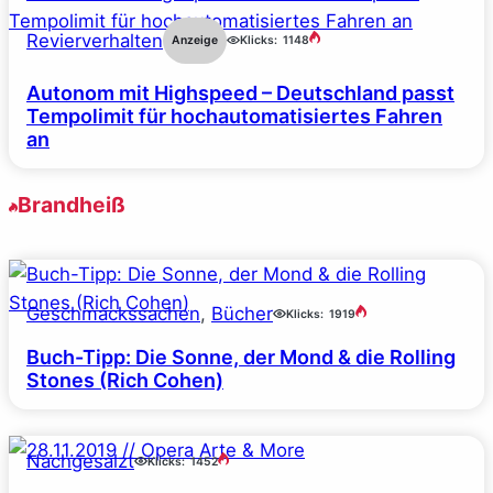
Revierverhalten
Anzeige
Klicks:
1148
Autonom mit Highspeed – Deutschland passt
Tempolimit für hochautomatisiertes Fahren
an
Brandheiß
Geschmackssachen
, 
Bücher
Klicks:
1919
Buch-Tipp: Die Sonne, der Mond & die Rolling
Stones (Rich Cohen)
Nachgesalzt
Klicks:
1452