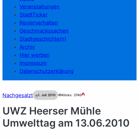
Veranstaltungen
StadtTicker
Revierverhalten
Geschmackssachen
Stadtgeschichte(n)
Archiv
Hier werben
Impressum
Datenschutzerklärung
Nachgesalzt
1. Juli 2010
Klicks:
2740
UWZ Heerser Mühle
Umwelttag am 13.06.2010