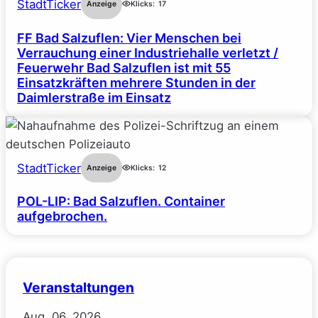
StadtTicker
Anzeige
Klicks:
17
FF Bad Salzuflen: Vier Menschen bei
Verrauchung einer Industriehalle verletzt /
Feuerwehr Bad Salzuflen ist mit 55
Einsatzkräften mehrere Stunden in der
Daimlerstraße im Einsatz
StadtTicker
Anzeige
Klicks:
12
POL-LIP: Bad Salzuflen. Container
aufgebrochen.
Veranstaltungen
Aug.
06.
2026