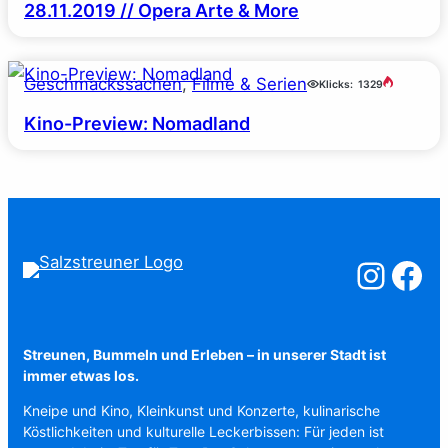
28.11.2019 // Opera Arte & More
Geschmackssachen
, 
Filme & Serien
Klicks:
1329
Kino-Preview: Nomadland
Salzstreuner a
Salzstreu
Streunen, Bummeln und Erleben – in unserer Stadt ist
immer etwas los.
Kneipe und Kino, Kleinkunst und Konzerte, kulinarische
Köstlichkeiten und kulturelle Leckerbissen: Für jeden ist