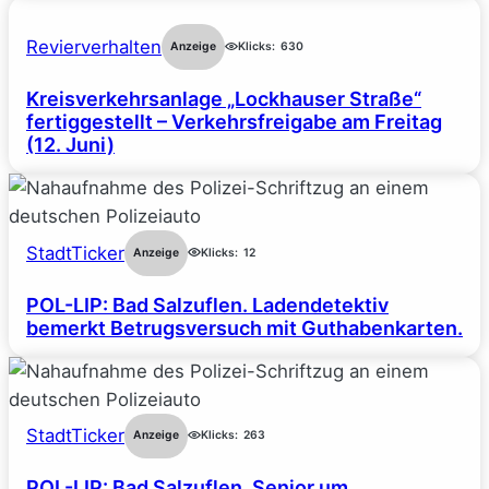
Revierverhalten
Anzeige
Klicks:
630
Kreisverkehrsanlage „Lockhauser Straße“
fertiggestellt – Verkehrsfreigabe am Freitag
(12. Juni)
StadtTicker
Anzeige
Klicks:
12
POL-LIP: Bad Salzuflen. Ladendetektiv
bemerkt Betrugsversuch mit Guthabenkarten.
StadtTicker
Anzeige
Klicks:
263
POL-LIP: Bad Salzuflen. Senior um