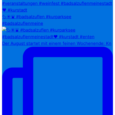
🦆☀️⛲ #badsalzuflen #kurparksee
#badsalzuflenmeine
Der August startet mit einem feinen Wochenende: Kn