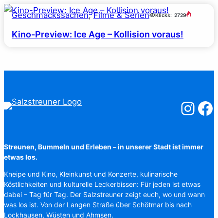
Geschmackssachen
, 
Filme & Serien
Klicks:
2729
Kino-Preview: Ice Age – Kollision voraus!
Salzstreuner
Salzst
Streunen, Bummeln und Erleben – in unserer Stadt ist immer
etwas los.
Kneipe und Kino, Kleinkunst und Konzerte, kulinarische
Köstlichkeiten und kulturelle Leckerbissen: Für jeden ist etwas
dabei – Tag für Tag. Der Salzstreuner zeigt euch, wo und wann
was los ist. Von der Langen Straße über Schötmar bis nach
Lockhausen, Wüsten und Ahmsen.