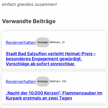
einfach grandios zusammen!
Verwandte Beiträge
Revierverhalten
Anzeige
Klicks:
21
Stadt Bad Salzuflen verleiht Heimat-Preis –
besonderes Engagement gewürdigt.
Vorschläge ab sofort einreichbar.
Revierverhalten
Anzeige
Klicks:
123
„Nacht der 10.000 Kerzen“: Flammenzauber im
Kurpark erstmals an zwei Tagen