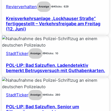
Revierverhalten
Anzeige
Klicks:
629
Kreisverkehrsanlage „Lockhauser Straße“
fertiggestellt – Verkehrsfreigabe am Freitag
(12. Juni)
StadtTicker
Anzeige
Klicks:
10
POL-LIP: Bad Salzuflen. Ladendetektiv
bemerkt Betrugsversuch mit Guthabenkarten.
StadtTicker
Anzeige
Klicks:
260
POL-LIP: Bad Salzuflen. Senior um