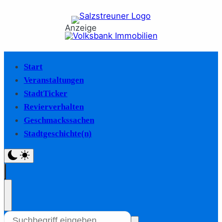
Anzeige
Start
Veranstaltungen
StadtTicker
Revierverhalten
Geschmackssachen
Stadtgeschichte(n)