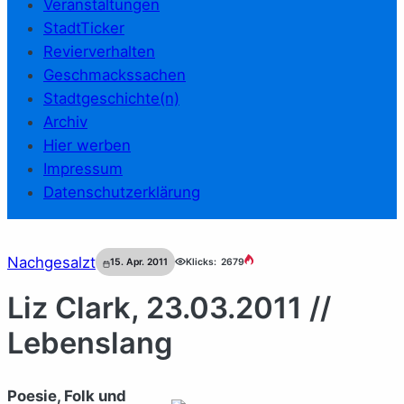
Veranstaltungen
StadtTicker
Revierverhalten
Geschmackssachen
Stadtgeschichte(n)
Archiv
Hier werben
Impressum
Datenschutzerklärung
Nachgesalzt
15. Apr. 2011
Klicks:
2679
Liz Clark, 23.03.2011 //
Lebenslang
Poesie, Folk und