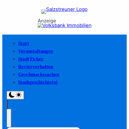
Anzeige
Start
Veranstaltungen
StadtTicker
Revierverhalten
Geschmackssachen
Stadtgeschichte(n)