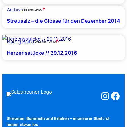
Archiv
Klicks:
2497
Streusalz – die Glosse für den Dezember 2014
Nachgesalzt
Klicks:
2512
Herzensstücke // 29.12.2016
Salzstreuner a
Salzstreu
Streunen, Bummeln und Erleben – in unserer Stadt ist
immer etwas los.