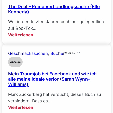
The Deal – Reine Verhandlungssache (Elle
Kennedy)
Wer in den letzten Jahren auch nur gelegentlich
auf BookTok…
:
Weiterlesen
The
Deal
Geschmackssachen
, 
Bücher
–
Klicks:
16
Reine
Anzeige
Verhandlungssache
Mein Traumjob bei Facebook und wie ich
(Elle
alle meine Ideale verlor (Sarah Wynn-
Kennedy)
Williams)
Mark Zuckerberg hat versucht, dieses Buch zu
verhindern. Dass es…
:
Weiterlesen