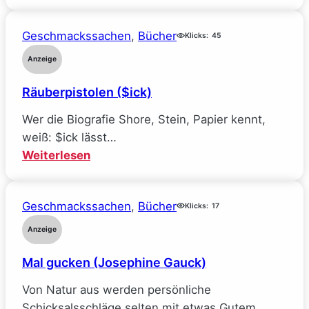
Mein
Traumjob
Geschmackssachen
, 
Bücher
bei
Klicks:
45
Facebook
Anzeige
und
Räuberpistolen ($ick)
wie
ich
Wer die Biografie Shore, Stein, Papier kennt,
alle
weiß: $ick lässt…
meine
:
Weiterlesen
Ideale
Räuberpistolen
verlor
($ick)
(Sarah
Geschmackssachen
, 
Bücher
Klicks:
17
Wynn-
Anzeige
Williams)
Mal gucken (Josephine Gauck)
Von Natur aus werden persönliche
Schicksalsschläge selten mit etwas Gutem…