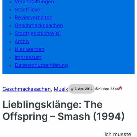
Veranstaltungen
StadtTicker
Revierverhalten
Geschmackssachen
Stadtgeschichte(n)
Archiv
Hier werben
Impressum
Datenschutzerklärung
Geschmackssachen
, 
Musik
17. Apr. 2012
Klicks:
3544
Lieblingsklänge: The
Offspring – Smash (1994)
Ich musste