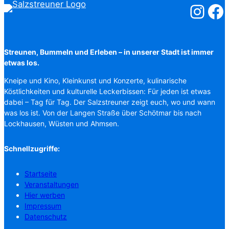
Salzstreuner
Salzst
Streunen, Bummeln und Erleben – in unserer Stadt ist immer
etwas los.
Kneipe und Kino, Kleinkunst und Konzerte, kulinarische
Köstlichkeiten und kulturelle Leckerbissen: Für jeden ist etwas
dabei – Tag für Tag. Der Salzstreuner zeigt euch, wo und wann
was los ist. Von der Langen Straße über Schötmar bis nach
Lockhausen, Wüsten und Ahmsen.
Schnellzugriffe:
Startseite
Veranstaltungen
Hier werben
Impressum
Datenschutz