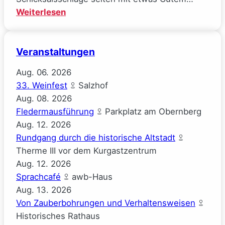
:
Weiterlesen
Mal
gucken
Veranstaltungen
(Josephine
Gauck)
Aug.
06.
2026
33. Weinfest
Salzhof
Aug.
08.
2026
Fledermausführung
Parkplatz am Obernberg
Aug.
12.
2026
Rundgang durch die historische Altstadt
Therme III vor dem Kurgastzentrum
Aug.
12.
2026
Sprachcafé
awb-Haus
Aug.
13.
2026
Von Zauberbohrungen und Verhaltensweisen
Historisches Rathaus