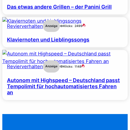
Das etwas andere Grillen – der Panini Grill
Revierverhalten
Anzeige
Klicks:
2499
Klaviernoten und Lieblingssongs
Revierverhalten
Anzeige
Klicks:
1148
Autonom mit Highspeed – Deutschland passt
Tempolimit für hochautomatisiertes Fahren
an