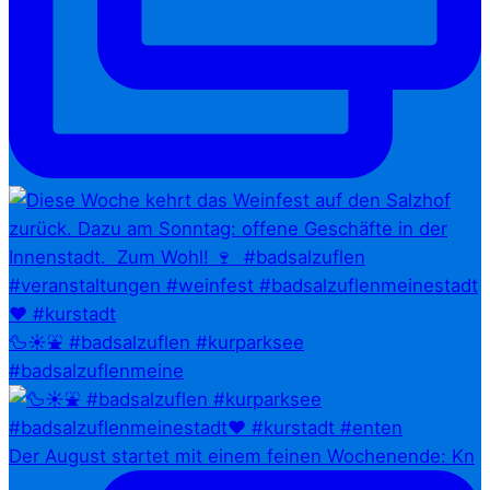
🦆☀️⛲ #badsalzuflen #kurparksee
#badsalzuflenmeine
Der August startet mit einem feinen Wochenende: Kn