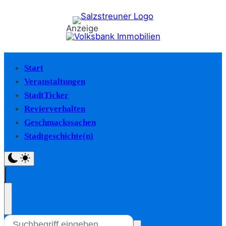
Anzeige
Start
Veranstaltungen
StadtTicker
Revierverhalten
Geschmackssachen
Stadtgeschichte(n)